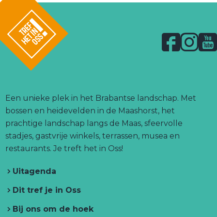
F
I
Y
a
n
o
l
c
s
u
o
g
e
t
T
o
b
a
u
Een unieke plek in het Brabantse landschap. Met
.
o
g
b
bossen en heidevelden in de Maashorst, het
l
o
r
e
prachtige landschap langs de Maas, sfeervolle
i
n
k
a
T
stadjes, gastvrije winkels, terrassen, musea en
k
T
T
m
r
restaurants. Je treft het in Oss!
r
r
T
e
e
Uitagenda
e
r
f
f
h
f
e
h
Dit tref je in Oss
e
h
f
e
t
Bij ons om de hoek
e
h
t
i