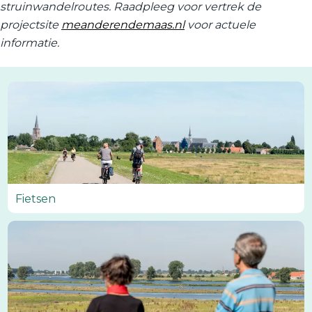
struinwandelroutes. Raadpleeg voor vertrek de
projectsite
meanderendemaas.nl
voor actuele
informatie.
F
i
e
t
s
e
n
Fietsen
W
a
n
d
e