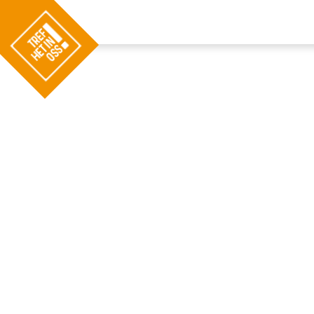
G
a
n
a
a
r
d
e
h
o
m
e
p
a
g
e