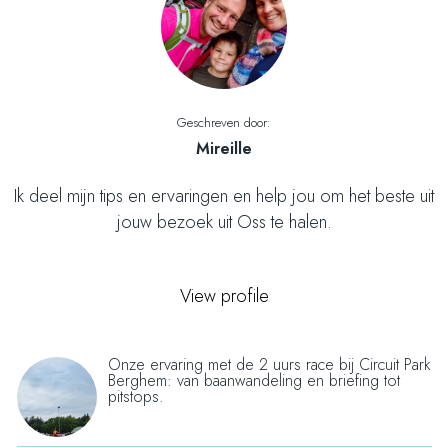
e
e
p
p
a
a
g
g
i
i
Geschreven door:
n
n
Mireille
a
a
o
o
Ik deel mijn tips en ervaringen en help jou om het beste uit
p
p
jouw bezoek uit Oss te halen.
F
X
a
c
View profile
e
b
o
Onze ervaring met de 2 uurs race bij Circuit Park
K
Berghem: van baanwandeling en briefing tot
o
a
pitstops.
k
r
t