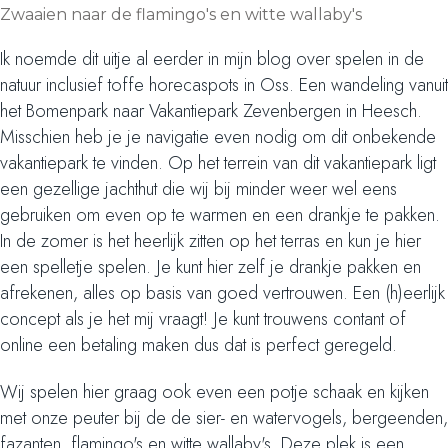
Zwaaien naar de flamingo's en witte wallaby's
Ik noemde dit uitje al eerder in mijn blog over spelen in de
natuur inclusief toffe horecaspots in Oss. Een wandeling vanuit
het Bomenpark naar Vakantiepark Zevenbergen in Heesch.
Misschien heb je je navigatie even nodig om dit onbekende
vakantiepark te vinden. Op het terrein van dit vakantiepark ligt
een gezellige jachthut die wij bij minder weer wel eens
gebruiken om even op te warmen en een drankje te pakken.
In de zomer is het heerlijk zitten op het terras en kun je hier
een spelletje spelen. Je kunt hier zelf je drankje pakken en
afrekenen, alles op basis van goed vertrouwen. Een (h)eerlijk
concept als je het mij vraagt! Je kunt trouwens contant of
online een betaling maken dus dat is perfect geregeld.
Wij spelen hier graag ook even een potje schaak en kijken
met onze peuter bij de de sier- en watervogels, bergeenden,
fazanten, flamingo's en witte wallaby's. Deze plek is een