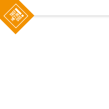
G
a
n
a
a
r
d
e
h
o
m
e
p
a
g
e