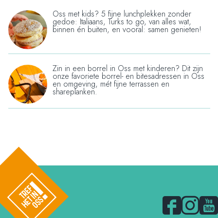
e
Oss met kids? 5 fijne lunchplekken zonder
L
gedoe: Italiaans, Turks to go, van alles wat,
n
u
binnen én buiten, en vooral: samen genieten!
t
n
i
c
j
h
Zin in een borrel in Oss met kinderen? Dit zijn
B
d
onze favoriete borrel- en bitesadressen in Oss
e
o
en omgeving, mét fijne terrassen en
e
n
shareplanken.
r
n
m
r
s
e
e
d
t
l
e
k
e
2
i
n
u
d
i
u
s
n
r
i
O
r
n
s
F
I
Y
a