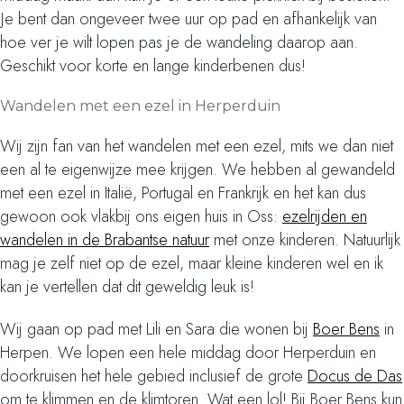
Je bent dan ongeveer twee uur op pad en afhankelijk van
hoe ver je wilt lopen pas je de wandeling daarop aan.
Geschikt voor korte en lange kinderbenen dus!
Wandelen met een ezel in Herperduin
Wij zijn fan van het wandelen met een ezel, mits we dan niet
een al te eigenwijze mee krijgen. We hebben al gewandeld
met een ezel in Italië, Portugal en Frankrijk en het kan dus
gewoon ook vlakbij ons eigen huis in Oss:
ezelrijden en
wandelen in de Brabantse natuur
met onze kinderen. Natuurlijk
mag je zelf niet op de ezel, maar kleine kinderen wel en ik
kan je vertellen dat dit geweldig leuk is!
Wij gaan op pad met Lili en Sara die wonen bij
Boer Bens
in
Herpen. We lopen een hele middag door Herperduin en
doorkruisen het hele gebied inclusief de grote
Docus de Das
om te klimmen en de klimtoren. Wat een lol! Bij Boer Bens kun