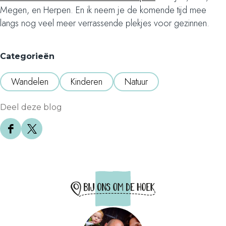
Megen, en Herpen. En ik neem je de komende tijd mee
langs nog veel meer verrassende plekjes voor gezinnen.
Categorieën
Wandelen
Kinderen
Natuur
Deel deze blog
D
D
e
e
e
e
l
l
d
d
e
e
z
z