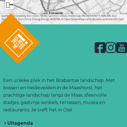
−
Leaflet
|
Powered by Esri | Esri, HERE, Garmin, USGS, Intermap, INCREMENT P, NRCAN, Esri
Japan, METI, Esri China (Hong Kong), NOSTRA, © OpenStreetMap contributors, and the GIS User
Community
F
I
Y
a
n
o
l
c
s
u
o
g
e
t
T
o
b
a
u
Een unieke plek in het Brabantse landschap. Met
.
o
g
b
bossen en heidevelden in de Maashorst, het
l
o
r
e
prachtige landschap langs de Maas, sfeervolle
i
n
k
a
T
stadjes, gastvrije winkels, terrassen, musea en
k
T
T
m
r
restaurants. Je treft het in Oss!
r
r
T
e
e
Uitagenda
e
r
f
f