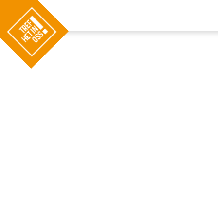
G
a
n
a
a
r
d
e
h
o
m
e
p
a
g
e