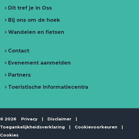
h
f
e
h
Dit tref je in Oss
e
h
f
e
t
Bij ons om de hoek
e
h
t
i
n
t
e
i
O
Wandelen en fietsen
i
t
n
s
n
i
O
Contact
O
n
s
s
O
s
Evenement aanmelden
s
s
Partners
s
Toeristische Informatiecentra
© 2026
Privacy
|
Disclaimer
|
Toegankelijkheidsverklaring
|
Cookievoorkeuren
|
Cookies