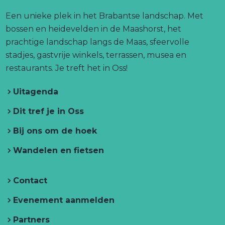
g
e
t
T
i
i
o
b
a
u
Een unieke plek in het Brabantse landschap. Met
n
n
.
o
g
b
bossen en heidevelden in de Maashorst, het
a
a
l
o
r
e
prachtige landschap langs de Maas, sfeervolle
i
o
o
n
k
a
T
stadjes, gastvrije winkels, terrassen, musea en
p
p
k
T
T
m
r
restaurants. Je treft het in Oss!
F
X
r
r
T
e
a
e
Uitagenda
e
r
f
f
c
h
f
e
h
e
Dit tref je in Oss
e
h
f
e
b
t
Bij ons om de hoek
e
h
t
i
o
n
t
e
i
o
O
Wandelen en fietsen
i
t
n
s
k
n
i
O
Contact
O
n
s
s
O
s
Evenement aanmelden
s
s
Partners
s