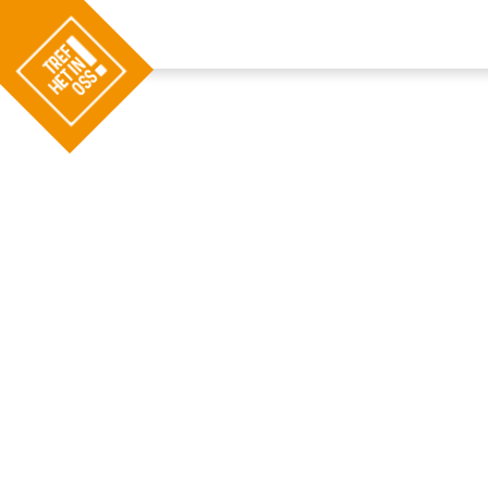
G
a
n
a
a
r
d
e
h
o
m
e
p
a
g
e