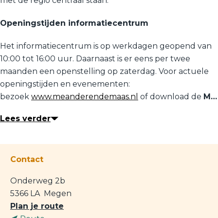
met de regio centraal staan.
Openingstijden informatiecentrum
Het informatiecentrum is op werkdagen geopend van
10:00 tot 16:00 uur. Daarnaast is er eens per twee
maanden een openstelling op zaterdag. Voor actuele
openingstijden en evenementen:
bezoek
www.meanderendemaas.nl
of download de
M…
Lees verder
Contact
Onderweg 2b
5366 LA
Megen
n
Plan je route