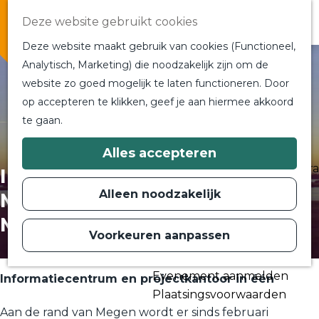
Overnachten
Deze website gebruikt cookies
In de buurt
Deze website maakt gebruik van cookies (Functioneel,
Bij ons om de hoek
Analytisch, Marketing) die noodzakelijk zijn om de
Alle blogs en vlogs
website zo goed mogelijk te laten functioneren. Door
G
Ontmoet de bloggers
op accepteren te klikken, geef je aan hiermee akkoord
a
Een blogger op bezoek?
te gaan.
n
a
a
Plan je bezoek
Alles accepteren
r
Toeristische Informatiecentra
Informatiecentrum
d
Bereikbaarheid
e
Alleen noodzakelijk
Meanderende Maas
h
Plan op de kaart
o
Megen
m
Voorkeuren aanpassen
Routes
e
p
Contact
a
Evenement aanmelden
g
Informatiecentrum en projectkantoor in één
e
Plaatsingsvoorwaarden
Aan de rand van Megen wordt er sinds februari