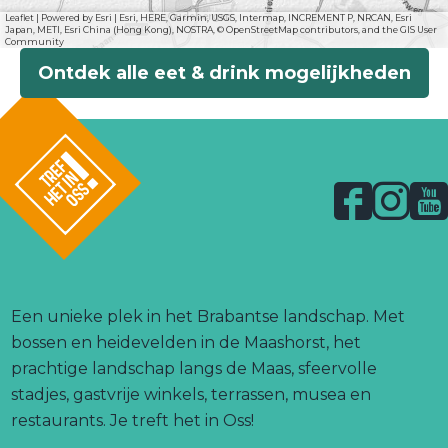
Leaflet
|
Powered by Esri | Esri, HERE, Garmin, USGS, Intermap, INCREMENT P, NRCAN, Esri
Japan, METI, Esri China (Hong Kong), NOSTRA, © OpenStreetMap contributors, and the GIS User
Community
Ontdek alle eet & drink mogelijkheden
F
I
Y
a
n
o
l
c
s
u
o
g
e
t
T
o
b
a
u
Een unieke plek in het Brabantse landschap. Met
.
o
g
b
bossen en heidevelden in de Maashorst, het
l
o
r
e
prachtige landschap langs de Maas, sfeervolle
i
n
k
a
T
stadjes, gastvrije winkels, terrassen, musea en
k
T
T
m
r
restaurants. Je treft het in Oss!
r
r
T
e