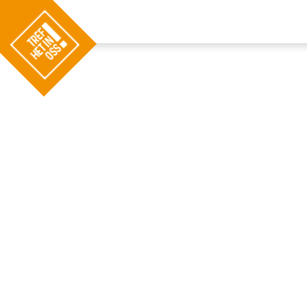
G
a
n
a
a
r
d
e
h
o
m
e
p
a
g
e