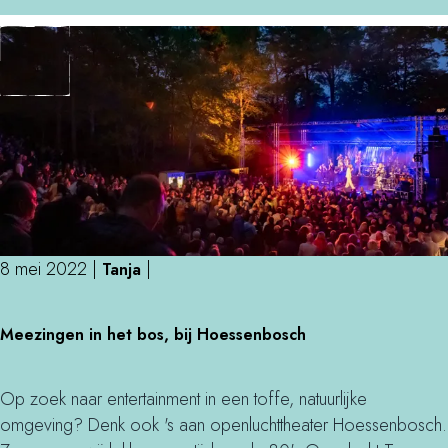
v
d
s
e
e
c
r
n
h
5
a
x
t
s
u
p
u
e
r
l
m
e
e
n
t
8 mei 2022
|
|
Tanja
i
t
n
M
o
Meezingen in het bos, bij Hoessenbosch
d
e
f
e
e
f
n
z
e
Op zoek naar entertainment in een toffe, natuurlijke
a
i
h
omgeving? Denk ook 's aan openluchttheater Hoessenbosch.
t
n