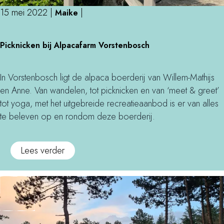
a
15 mei 2022
|
|
Maike
a
P
s
Picknicken bij Alpacafarm Vorstenbosch
i
c
k
In Vorstenbosch ligt de alpaca boerderij van Willem-Mathijs
n
en Anne. Van wandelen, tot picknicken en van ‘meet & greet’
i
tot yoga, met het uitgebreide recreatieaanbod is er van alles
c
te beleven op en rondom deze boerderij.
k
e
Lees verder
n
b
i
j
A
l