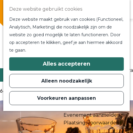
Overnachten
Deze website gebruikt cookies
In de buurt
Deze website maakt gebruik van cookies (Functioneel,
Bij ons om de hoek
Alle blogs en vlogs
Analytisch, Marketing) die noodzakelijk zijn om de
Alle blogs en vlogs
website zo goed mogelijk te laten functioneren. Door
G
Ontmoet de bloggers
op accepteren te klikken, geef je aan hiermee akkoord
a
Een blogger op bezoek?
te gaan.
n
a
Ga terug
a
Plan je bezoek
Alles accepteren
r
Toeristische Informatiecentra
d
Filter
Bereikbaarheid
e
Alleen noodzakelijk
h
Plan op de kaart
o
64 t/m 72 van 170 resultaten
m
Voorkeuren aanpassen
Routes
e
p
Contact
a
Evenement aanmelden
g
e
Plaatsingsvoorwaarden