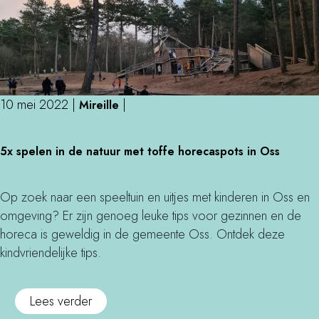
p
a
c
a
f
a
10 mei 2022
|
|
Mireille
r
5
m
5x spelen in de natuur met toffe horecaspots in Oss
x
V
s
o
p
r
Op zoek naar een speeltuin en uitjes met kinderen in Oss en
e
s
omgeving? Er zijn genoeg leuke tips voor gezinnen en de
l
t
horeca is geweldig in de gemeente Oss. Ontdek deze
e
e
kindvriendelijke tips.
n
n
i
b
o
Lees verder
n
o