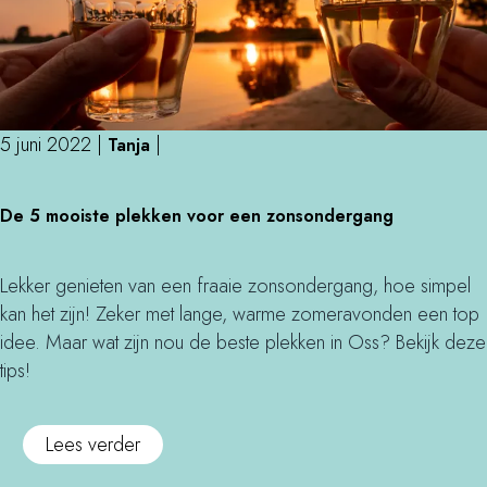
5 juni 2022
|
|
Tanja
D
De 5 mooiste plekken voor een zonsondergang
e
5
m
Lekker genieten van een fraaie zonsondergang, hoe simpel
o
kan het zijn! Zeker met lange, warme zomeravonden een top
o
idee. Maar wat zijn nou de beste plekken in Oss? Bekijk deze
i
tips!
s
t
o
Lees verder
e
v
p