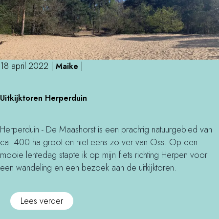
t
e
s
e
z
s
r
o
s
e
v
k
a
18 april 2022
|
|
Maike
b
n
i
U
C
Uitkijktoren Herperduin
j
i
l
z
t
a
u
k
r
Herperduin - De Maashorst is een prachtig natuurgebied van
s
i
i
ca. 400 ha groot en niet eens zo ver van Oss. Op een
t
j
s
mooie lentedag stapte ik op mijn fiets richting Herpen voor
e
k
s
een wandeling en een bezoek aan de uitkijktoren.
r
t
e
s
o
n
o
Lees verder
v
r
v
a
e