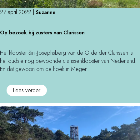
o
n
p
p
b
o
27 april 2022
|
|
Suzanne
b
o
l
e
s
O
i
Op bezoek bij zusters van Clarissen
z
c
p
s
o
h
b
O
e
e
s
Het klooster Sint-Josephsberg van de Orde der Clarissen is
k
z
s
het oudste nog bewoonde clarissenklooster van Nederland.
K
o
En dat gewoon om de hoek in Megen.
i
e
n
k
o
Lees verder
e
b
v
p
i
e
o
j
r
l
z
O
i
u
p
s
s
b
O