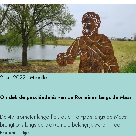
e
l
r
e
D
k
e
k
5
e
m
n
o
v
o
o
i
o
s
r
2 juni 2022
|
|
Mireille
t
e
e
O
e
Ontdek de geschiedenis van de Romeinen langs de Maas
p
n
n
l
t
z
e
d
o
De 47 kilometer lange fietsroute 'Tempels langs de Maas'
k
e
n
brengt ons langs de plekken die belangrijk waren in de
k
k
s
Romeinse tijd.