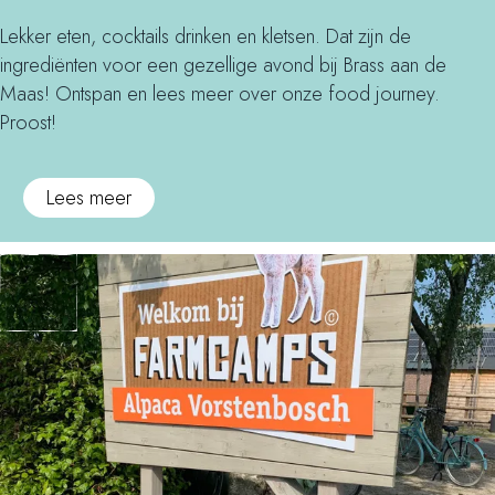
r
b
d
g
b
e
Lekker eten, cocktails drinken en kletsen. Dat zijn de
a
e
R
ingrediënten voor een gezellige avond bij Brass aan de
n
l
o
Maas! Ontspan en lees meer over onze food journey.
g
s
m
Proost!
b
e
i
i
Lees meer
j
n
B
e
r
n
a
l
s
a
s
n
g
s
d
e
M