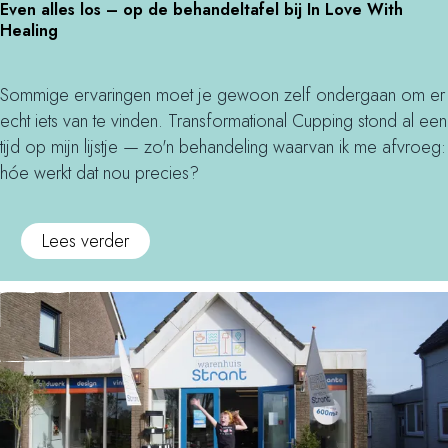
M
Even alles los – op de behandeltafel bij In Love With
v
b
e
a
Healing
e
e
n
a
n
l
r
s
a
Sommige ervaringen moet je gewoon zelf ondergaan om er
e
o
l
echt iets van te vinden. Transformational Cupping stond al een
v
n
l
tijd op mijn lijstje — zo'n behandeling waarvan ik me afvroeg:
i
d
e
hóe werkt dat nou precies?
n
j
s
g
e
l
o
M
Lees verder
o
p
a
s
d
a
–
e
s
o
M
m
p
a
e
d
a
t
e
s
d
b
r