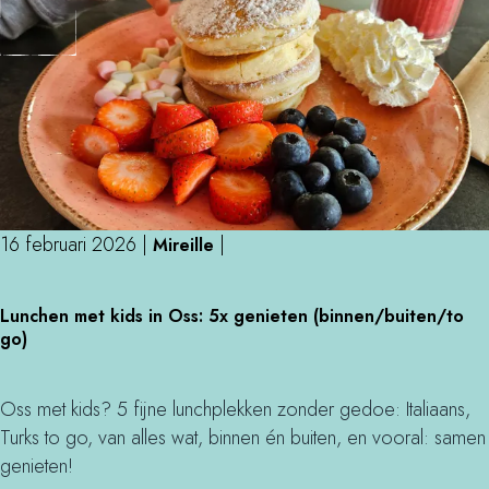
r
n
K
s
a
d
r
e
t
2
e
u
n
u
t
r
i
16 februari 2026
|
|
r
Mireille
j
a
d
L
c
Lunchen met kids in Oss: 5x genieten (binnen/buiten/to
e
u
e
go)
n
n
n
s
c
i
d
h
Oss met kids? 5 fijne lunchplekken zonder gedoe: Italiaans,
n
e
e
Turks to go, van alles wat, binnen én buiten, en vooral: samen
B
2
n
genieten!
e