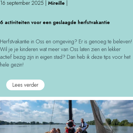
n
n
16 september 2025
|
|
i
Mireille
r
e
i
(
n
o
n
n
6
b
g
b
/
6 activiteiten voor een geslaagde herfstvakantie
O
a
i
m
e
t
s
c
n
e
n
o
s
t
n
Herfstvakantie in Oss en omgeving? Er is genoeg te beleven!
t
t
g
e
i
e
Wil je je kinderen wat meer van Oss laten zien en lekker
k
o
n
v
n
actief bezig zijn in eigen stad? Dan heb ik deze tips voor het
i
)
o
i
/
hele gezin!
d
m
t
b
s
g
e
u
(
o
Lees verder
e
i
i
e
v
v
t
t
n
e
i
e
e
b
r
n
n
n
i
6
g
v
/
t
a
m
o
t
e
c
e
o