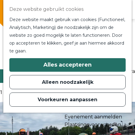
Overnachten
Deze website gebruikt cookies
In de buurt
Deze website maakt gebruik van cookies (Functioneel,
Bij ons om de hoek
Alle blogs en vlogs
Analytisch, Marketing) die noodzakelijk zijn om de
Alle blogs en vlogs
website zo goed mogelijk te laten functioneren. Door
G
Ontmoet de bloggers
op accepteren te klikken, geef je aan hiermee akkoord
a
Een blogger op bezoek?
te gaan.
n
a
Ga terug
a
Plan je bezoek
Alles accepteren
r
Toeristische Informatiecentra
d
Filter
Bereikbaarheid
e
Alleen noodzakelijk
h
Plan op de kaart
o
1 t/m 9 van 170 resultaten
m
Voorkeuren aanpassen
Routes
e
p
Contact
a
Evenement aanmelden
g
e
Plaatsingsvoorwaarden