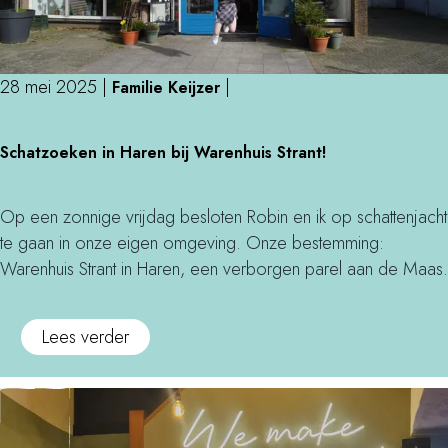
e
i
h
e
a
f
28 mei 2025
|
|
n
Familie Keijzer
i
d
e
S
e
t
Schatzoeken in Haren bij Warenhuis Strant!
c
l
s
h
t
p
a
Op een zonnige vrijdag besloten Robin en ik op schattenjacht
a
o
t
te gaan in onze eigen omgeving. Onze bestemming:
f
n
z
Warenhuis Strant in Haren, een verborgen parel aan de Maas.
e
t
o
l
j
e
b
e
o
Lees verder
k
i
s
v
e
j
e
n
I
r
i
n
S
n