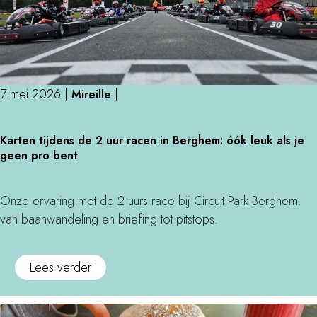
7 mei 2026
|
|
Mireille
K
Karten tijdens de 2 uur racen in Berghem: óók leuk als je
a
geen pro bent
r
t
e
Onze ervaring met de 2 uurs race bij Circuit Park Berghem:
n
van baanwandeling en briefing tot pitstops.
t
i
o
Lees verder
j
v
d
e
e