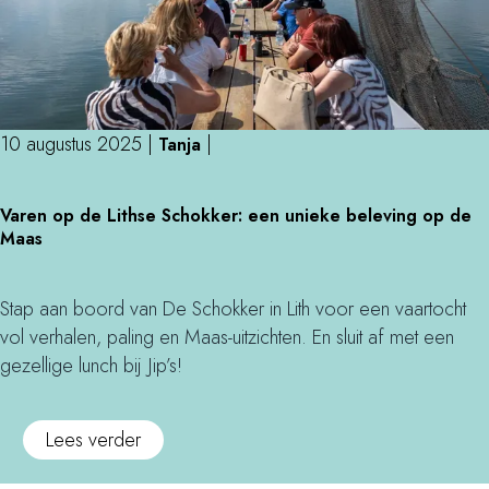
o
s
t
t
r
g
o
i
k
e
o
m
v
i
e
)
t
i
d
n
e
t
s
g
10 augustus 2025
|
|
Tanja
d
e
(
e
e
i
e
V
s
l
Varen op de Lithse Schokker: een unieke beleving op de
t
n
a
l
e
Maas
e
b
r
a
n
n
i
e
a
)
v
t
n
Stap aan boord van De Schokker in Lith voor een vaartocht
g
o
e
o
vol verhalen, paling en Maas-uitzichten. En sluit af met een
d
o
s
p
gezellige lunch bij Jip’s!
e
r
o
d
h
e
m
e
e
o
Lees verder
e
t
L
r
v
n
e
i
f