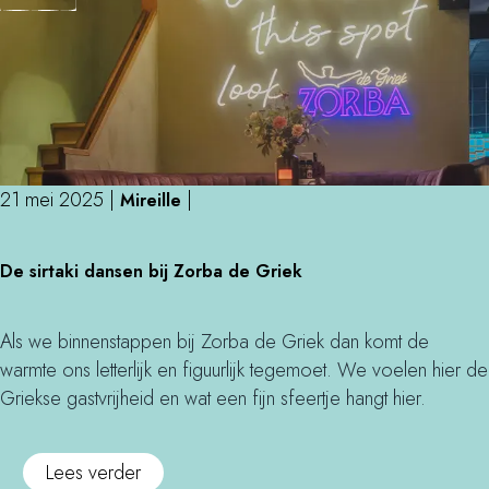
L
c
H
o
h
a
v
a
r
e
t
e
W
z
n
i
o
b
t
e
i
21 mei 2025
|
|
Mireille
h
k
j
H
e
D
W
e
De sirtaki dansen bij Zorba de Griek
n
e
a
a
i
s
r
l
n
i
e
Als we binnenstappen bij Zorba de Griek dan komt de
i
H
r
n
warmte ons letterlijk en figuurlijk tegemoet. We voelen hier de
n
a
t
h
Griekse gastvrijheid en wat een fijn sfeertje hangt hier.
g
r
a
u
e
k
i
o
Lees verder
n
i
s