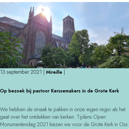
e
e
r
a
O
t
e
e
v
r
e
r
r
o
l
u
o
t
o
13 september 2021
|
|
e
Mireille
s
,
t
O
c
Op bezoek bij pastoor Kerssemakers in de Grote Kerk
h
p
u
e
b
l
a
e
We hebben de smaak te pakken in onze eigen regio als het
t
t
z
gaat over het ontdekken van kerken. Tijdens Open
u
e
o
Monumentendag 2021 kiezen we voor de Grote Kerk in Oss.
r