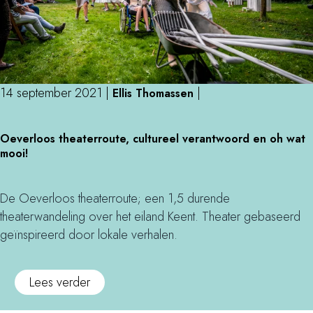
14 september 2021
|
|
Ellis Thomassen
O
Oeverloos theaterroute, cultureel verantwoord en oh wat
e
mooi!
v
e
r
De Oeverloos theaterroute; een 1,5 durende
l
theaterwandeling over het eiland Keent. Theater gebaseerd
o
geïnspireerd door lokale verhalen.
o
s
o
Lees verder
t
v
h