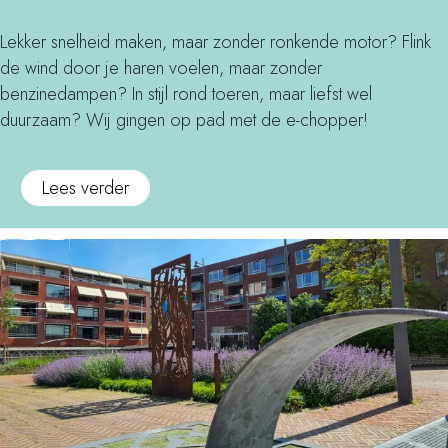
t
r
e
t
r
l
Lekker snelheid maken, maar zonder ronkende motor? Flink
e
a
l
de wind door je haren voelen, maar zonder
r
s
e
benzinedampen? In stijl rond toeren, maar liefst wel
b
s
n
duurzaam? Wij gingen op pad met de e-chopper!
a
e
l
l
n
u
o
Lees verder
l
d
i
v
e
'
d
e
n
l
e
r
e
o
n
V
n
w
i
e
b
r
n
r
e
i
G
r
l
d
e
a
l
i
f
s
e
n
f
s