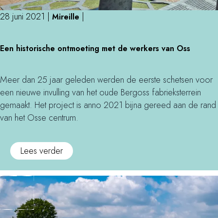
n
g
e
e
l
'
n
28 juni 2021
|
|
Mireille
n
u
m
d
i
E
e
Een historische ontmoeting met de werkers van Oss
'
d
e
t
l
e
n
d
o
n
h
e
Meer dan 25 jaar geleden werden de eerste schetsen voor
w
i
i
e
een nieuwe invulling van het oude Bergoss fabrieksterrein
r
n
s
-
gemaakt. Het project is anno 2021 bijna gereed aan de rand
i
G
t
c
van het Osse centrum.
d
e
o
h
i
f
r
o
o
Lees verder
n
f
i
p
v
g
e
s
p
e
'
n
c
e
r
m
h
r
E
e
e
e
t
o