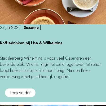
e
O
n
e
s
p
J
n
c
e
a
d
h
n
n
a
a
M
C
g
27 juli 2021
|
|
Suzanne
t
o
u
k
n
K
n
Koffiedrinken bij Lisa & Wilhelmina
a
u
o
e
m
m
f
n
e
e
f
Stadsherberg Wilhelmina is voor veel Ossenaren een
r
n
i
bekende plek. Wie nu langs het pand tegenover het station
v
t
e
loopt herkent het bijna niet meer terug. Na een flinke
a
e
d
verbouwing is het pand heerlijk opgefrist.
n
n
r
J
d
i
o
Lees verder
a
a
n
v
n
g
k
e
C