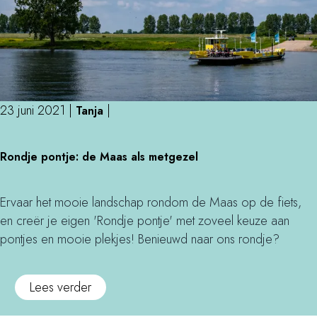
n
d
n
h
e
t
i
e
m
s
-
o
t
c
e
o
h
t
23 juni 2021
|
|
Tanja
r
o
i
i
p
R
n
Rondje pontje: de Maas als metgezel
s
p
o
g
c
e
n
m
h
r
d
e
Ervaar het mooie landschap rondom de Maas op de fiets,
e
j
t
en creër je eigen 'Rondje pontje' met zoveel keuze aan
o
e
d
pontjes en mooie plekjes! Benieuwd naar ons rondje?
n
p
e
t
o
w
o
Lees verder
m
n
e
v
o
t
r