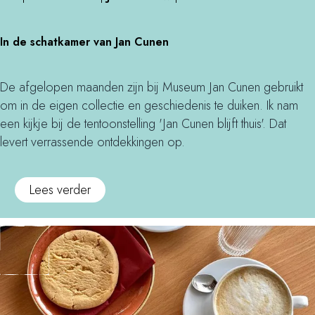
n
s
o
j
r
d
i
I
o
d
k
In de schatkamer van Jan Cunen
o
n
n
i
e
o
d
d
!
n
r
e
e
s
De afgelopen maanden zijn bij Museum Jan Cunen gebruikt
M
G
s
O
om in de eigen collectie en geschiedenis te duiken. Ik nam
e
r
c
p
een kijkje bij de tentoonstelling 'Jan Cunen blijft thuis'. Dat
g
o
h
e
levert verrassende ontdekkingen op.
e
t
a
n
n
e
t
M
o
Lees verder
t
K
k
o
v
i
e
a
n
e
j
r
m
u
r
d
k
e
m
I
e
r
e
n
n
v
n
d
s
a
t