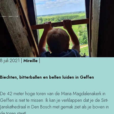
e
r
u
n
K
n
b
o
e
i
f
n
j
f
L
i
i
e
s
d
a
r
&
8 juli 2021
|
|
Mireille
i
W
n
B
i
Biechten, bitterballen en bellen luiden in Geffen
k
i
l
e
e
h
n
c
e
De 42 meter hoge toren van de Maria Magdalenakerk in
b
h
l
Geffen is niet te missen. Ik kan je verklappen dat je de Sint-
i
t
m
Janskathedraal in Den Bosch met gemak ziet als je boven in
j
e
i
de toren staat!