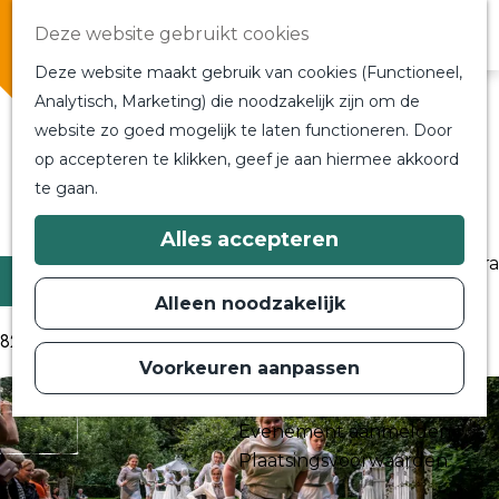
Overnachten
Deze website gebruikt cookies
In de buurt
Deze website maakt gebruik van cookies (Functioneel,
Bij ons om de hoek
Alle blogs en vlogs
Analytisch, Marketing) die noodzakelijk zijn om de
Alle blogs en vlogs
website zo goed mogelijk te laten functioneren. Door
G
Ontmoet de bloggers
op accepteren te klikken, geef je aan hiermee akkoord
a
Een blogger op bezoek?
te gaan.
n
a
Ga terug
a
Plan je bezoek
Alles accepteren
r
Toeristische Informatiecentra
d
Filter
Bereikbaarheid
e
Alleen noodzakelijk
h
Plan op de kaart
o
82 t/m 90 van 170 resultaten
m
Voorkeuren aanpassen
Routes
e
p
Contact
a
Evenement aanmelden
g
e
Plaatsingsvoorwaarden