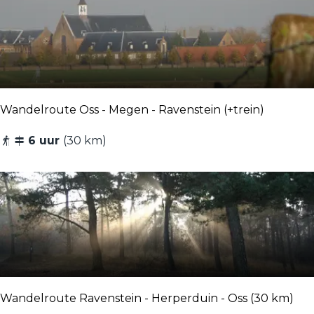
Wandelroute Oss - Megen - Ravenstein (+trein)
W
6 uur
(30 km)
a
n
d
e
l
r
o
u
Wandelroute Ravenstein - Herperduin - Oss (30 km)
t