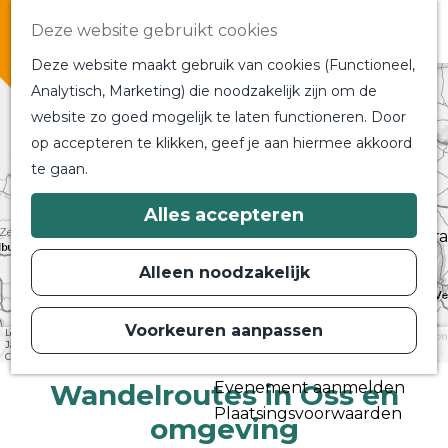
Overnachten
Deze website gebruikt cookies
In de buurt
Deze website maakt gebruik van cookies (Functioneel,
Bij ons om de hoek
Analytisch, Marketing) die noodzakelijk zijn om de
Alle blogs en vlogs
website zo goed mogelijk te laten functioneren. Door
G
Ontmoet de bloggers
op accepteren te klikken, geef je aan hiermee akkoord
a
Een blogger op bezoek?
23
te gaan.
n
a
a
Plan je bezoek
Alles accepteren
r
Toeristische Informatiecentra
d
+
Bereikbaarheid
e
L
Alleen noodzakelijk
h
i
Plan op de kaart
−
o
b
m
e
Voorkeuren aanpassen
Routes
Leaflet
|
Powered by Esri | Esri, HERE, Garmin, USGS, Intermap, INCREMENT P, NRCAN, Esri
e
r
Japan, METI, Esri China (Hong Kong), NOSTRA, © OpenStreetMap contributors, and the GIS User
p
Community
Contact
a
a
t
Wandelroutes in Oss en
Evenement aanmelden
g
i
e
Plaatsingsvoorwaarden
o
omgeving
n