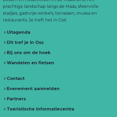
a
e
l
o
r
e
prachtige landschap langs de Maas, sfeervolle
i
n
n
d
k
a
T
stadjes, gastvrije winkels, terrassen, musea en
k
e
T
T
m
r
restaurants. Je treft het in Oss!
p
r
r
T
e
a
e
Uitagenda
e
r
f
g
f
h
i
f
e
h
Dit tref je in Oss
e
n
h
f
e
t
a
Bij ons om de hoek
e
h
t
i
n
t
e
i
O
Wandelen en fietsen
i
t
n
s
n
i
O
Contact
O
n
s
s
O
s
Evenement aanmelden
s
s
Partners
s
Toeristische Informatiecentra