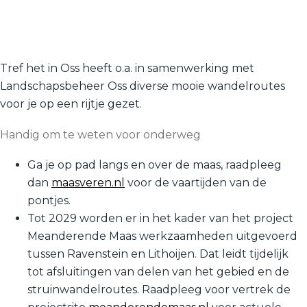
R
o
u
t
e
Tref het in Oss heeft o.a. in samenwerking met
Landschapsbeheer Oss diverse mooie wandelroutes
voor je op een rijtje gezet.
Handig om te weten voor onderweg
Ga je op pad langs en over de maas, raadpleeg
dan
maasveren.nl
voor de vaartijden van de
pontjes.
Tot 2029 worden er in het kader van het project
Meanderende Maas werkzaamheden uitgevoerd
tussen Ravenstein en Lithoijen. Dat leidt tijdelijk
tot afsluitingen van delen van het gebied en de
struinwandelroutes. Raadpleeg voor vertrek de