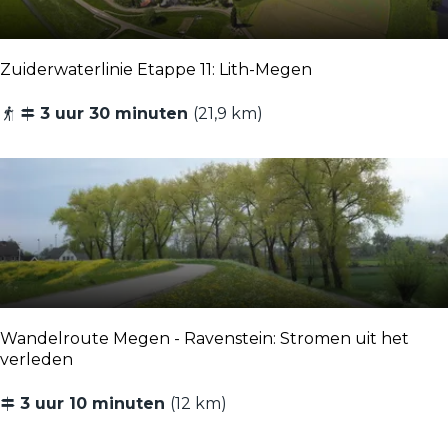
m
n
e
r
d
i
o
i
Zuiderwaterlinie Etappe 11: Lith-Megen
n
u
j
t
Z
3 uur 30 minuten
(21,9 km)
k
e
u
e
i
n
d
H
e
a
r
r
w
e
a
n
t
8
Wandelroute Megen - Ravenstein: Stromen uit het
e
,
verleden
r
3
l
W
3 uur 10 minuten
(12 km)
k
i
a
m