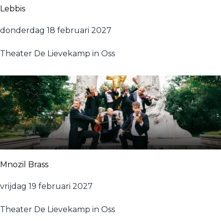
l
Lebbis
m
e
L
donderdag 18 februari 2027
s
e
Theater De Lievekamp in Oss
b
b
i
s
Mnozil Brass
M
vrijdag 19 februari 2027
n
Theater De Lievekamp in Oss
o