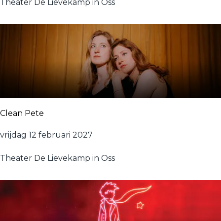
s
Theater De Lievekamp in Oss
c
k
t
o
t
h
e
C
o
Clean Pete
u
n
C
vrijdag 12 februari 2027
t
l
r
Theater De Lievekamp in Oss
e
y
a
n
P
e