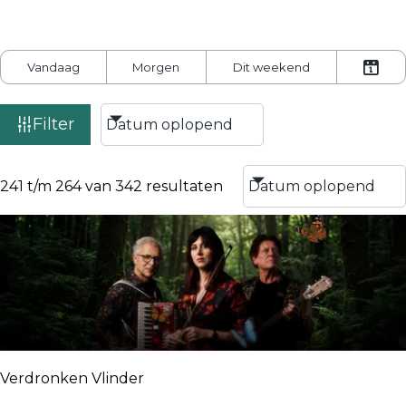
W
Vandaag
Morgen
Dit weekend
K
a
i
n
Filter
e
n
s
e
d
e
241 t/m 264 van 342 resultaten
a
r
t
u
m
Verdronken Vlinder