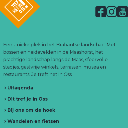
i
a
a
a
a
a
n
a
a
a
a
g
g
a
e
e
n
F
I
Y
p
d
a
n
o
a
e
l
c
s
u
o
g
p
g
e
t
T
i
a
o
n
g
b
a
u
Een unieke plek in het Brabantse landschap. Met
.
a
i
o
g
b
bossen en heidevelden in de Maashorst, het
l
n
o
r
e
prachtige landschap langs de Maas, sfeervolle
i
a
n
k
a
T
stadjes, gastvrije winkels, terrassen, musea en
k
T
T
m
r
restaurants. Je treft het in Oss!
r
r
T
e
e
Uitagenda
e
r
f
f
h
f
e
h
Dit tref je in Oss
e
h
f
e
t
Bij ons om de hoek
e
h
t
i
n
t
e
i
O
Wandelen en fietsen
i
t
n
s