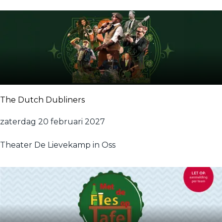
z
i
l
B
r
a
s
s
The Dutch Dubliners
T
zaterdag 20 februari 2027
h
Theater De Lievekamp in Oss
e
D
u
t
c
h