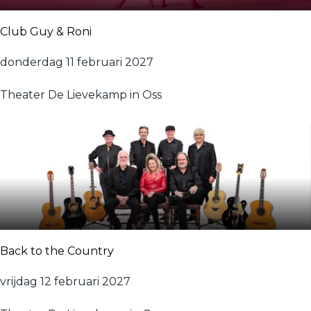
r
L
Club Guy & Roni
u
b
C
donderdag 11 februari 2027
b
l
e
Theater De Lievekamp in Oss
u
e
b
n
G
J
u
a
y
n
&
R
R
o
o
b
n
Back to the Country
i
i
j
B
vrijdag 12 februari 2027
n
a