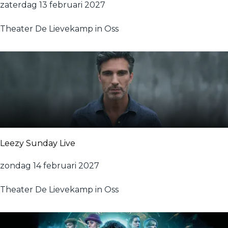
i
J
zaterdag 13 februari 2027
n
o
e
Theater De Lievekamp in Oss
n
P
g
r
N
i
e
n
d
s
e
r
l
a
Leezy Sunday Live
n
d
L
zondag 14 februari 2027
s
e
B
Theater De Lievekamp in Oss
e
l
z
a
y