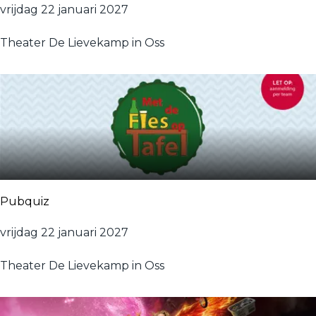
V
vrijdag 22 januari 2027
e
Theater De Lievekamp in Oss
r
d
r
o
n
k
e
n
V
Pubquiz
l
i
P
vrijdag 22 januari 2027
n
u
d
Theater De Lievekamp in Oss
b
e
q
r
u