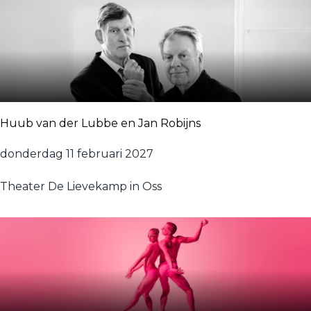
f
u
n
k
Huub van der Lubbe en Jan Robijns
H
donderdag 11 februari 2027
u
Theater De Lievekamp in Oss
u
b
v
a
n
d
e