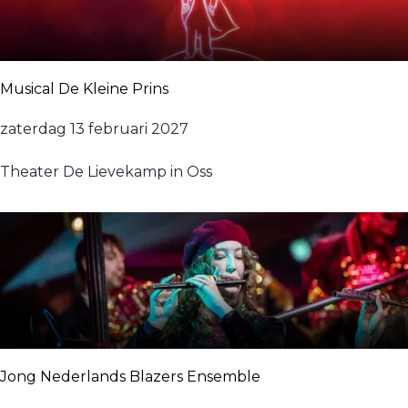
t
e
Musical De Kleine Prins
M
zaterdag 13 februari 2027
u
Theater De Lievekamp in Oss
s
i
c
a
l
D
e
K
l
Jong Nederlands Blazers Ensemble
e