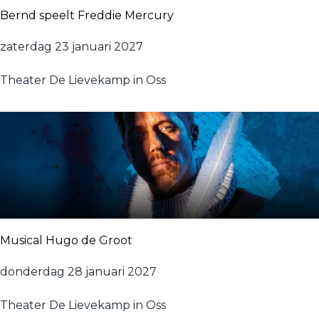
w
Bernd speelt Freddie Mercury
e
r
B
zaterdag 23 januari 2027
d
e
a
Theater De Lievekamp in Oss
r
n
d
s
p
e
e
l
t
Musical Hugo de Groot
F
r
M
donderdag 28 januari 2027
e
u
d
Theater De Lievekamp in Oss
s