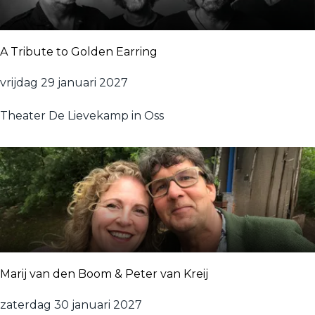
o
n
g
A Tribute to Golden Earring
w
r
A
vrijdag 29 januari 2027
i
T
t
Theater De Lievekamp in Oss
r
e
i
r
b
s
u
a
t
v
e
o
t
n
o
d
G
Marij van den Boom & Peter van Kreij
o
l
M
zaterdag 30 januari 2027