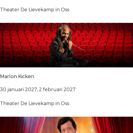
d
a
e
Theater De Lievekamp in Oss
r
n
i
E
j
a
v
r
a
r
n
i
d
n
e
g
n
Marlon Kicken
B
o
M
30 januari 2027, 2 februari 2027
o
a
m
Theater De Lievekamp in Oss
r
&
l
P
o
e
n