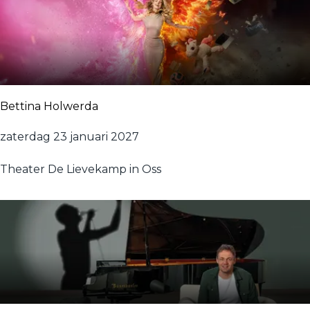
i
z
Bettina Holwerda
B
zaterdag 23 januari 2027
e
Theater De Lievekamp in Oss
t
t
i
n
a
H
o
l