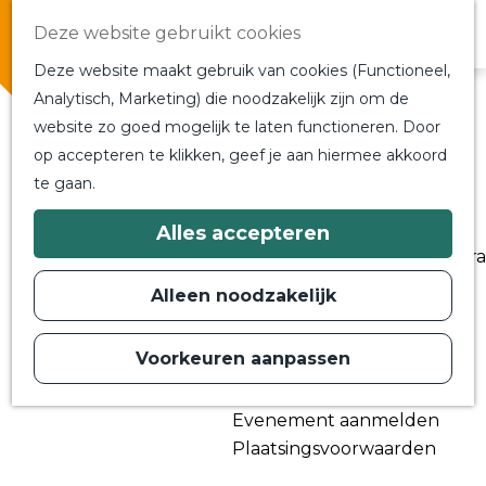
Overnachten
Deze website gebruikt cookies
In de buurt
Deze website maakt gebruik van cookies (Functioneel,
Bij ons om de hoek
Analytisch, Marketing) die noodzakelijk zijn om de
Alle blogs en vlogs
website zo goed mogelijk te laten functioneren. Door
G
Ontmoet de bloggers
op accepteren te klikken, geef je aan hiermee akkoord
a
Een blogger op bezoek?
te gaan.
n
a
a
Plan je bezoek
Alles accepteren
r
Toeristische Informatiecentra
d
Bereikbaarheid
e
Alleen noodzakelijk
h
Plan op de kaart
o
m
Voorkeuren aanpassen
Routes
e
p
Contact
a
Evenement aanmelden
g
e
Plaatsingsvoorwaarden