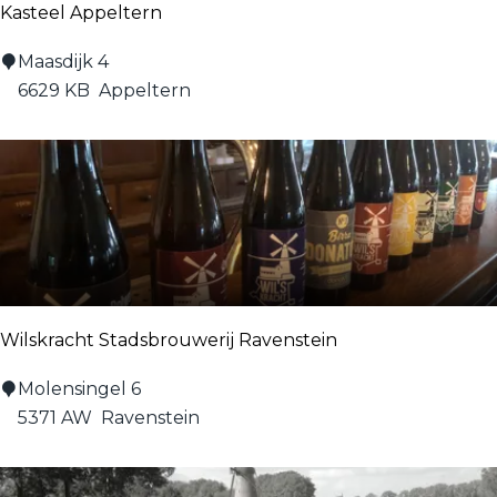
Kasteel Appeltern
s
k
K
Maasdijk 4
e
a
6629 KB
Appeltern
r
s
k
t
e
e
l
A
p
p
Wilskracht Stadsbrouwerij Ravenstein
e
l
W
Molensingel 6
t
i
5371 AW
Ravenstein
e
l
r
s
n