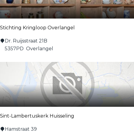
Stichting Kringloop Overlangel
S
Dr. Ruijsstraat 21B
t
5357PD
Overlangel
i
c
h
t
i
n
g
K
Sint-Lambertuskerk Huisseling
r
i
S
Hamstraat 39
n