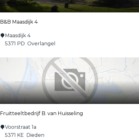
h
e
e
B&B Maasdijk 4
t
u
B
Maasdijk 4
i
&
5371 PD
Overlangel
n
B
m
M
e
a
t
a
v
s
i
d
n
i
t
j
a
Fruitteeltbedrijf B. van Huisseling
k
g
4
F
Voorstraat 1a
e
r
5371 KE
Dieden
w