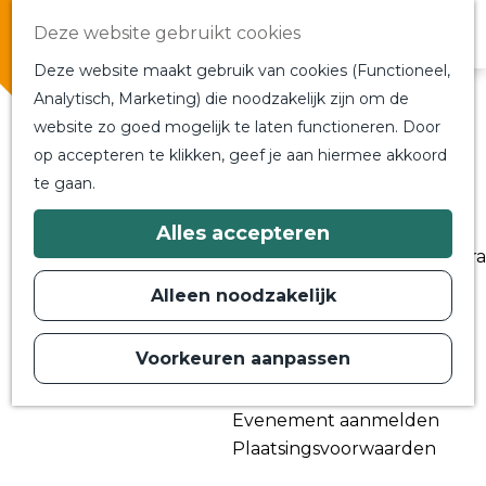
Overnachten
Deze website gebruikt cookies
In de buurt
Deze website maakt gebruik van cookies (Functioneel,
Bij ons om de hoek
Analytisch, Marketing) die noodzakelijk zijn om de
Alle blogs en vlogs
website zo goed mogelijk te laten functioneren. Door
G
Ontmoet de bloggers
op accepteren te klikken, geef je aan hiermee akkoord
a
Een blogger op bezoek?
te gaan.
n
a
a
Plan je bezoek
Alles accepteren
r
Toeristische Informatiecentra
d
Bereikbaarheid
e
Alleen noodzakelijk
h
Plan op de kaart
o
m
Voorkeuren aanpassen
Routes
e
p
Contact
a
Evenement aanmelden
g
e
Plaatsingsvoorwaarden