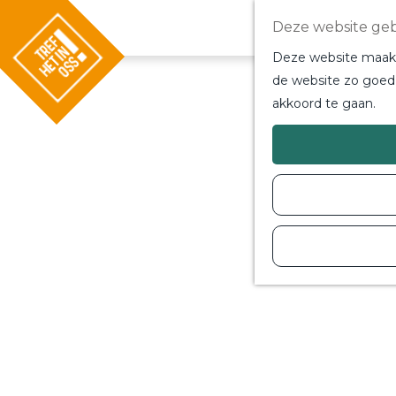
Deze website geb
Deze website maakt 
de website zo goed 
akkoord te gaan.
G
a
n
a
a
r
d
e
h
o
m
e
p
a
g
e