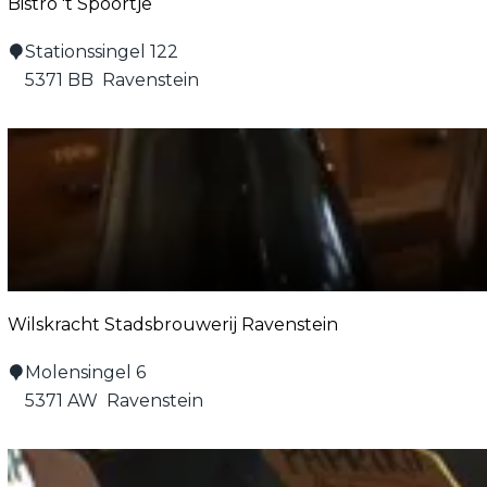
Bistro 't Spoortje
e
l
B
Stationssingel 122
t
i
5371 BB
Ravenstein
e
s
r
t
n
r
o
'
t
S
p
Wilskracht Stadsbrouwerij Ravenstein
o
o
W
Molensingel 6
r
i
5371 AW
Ravenstein
t
l
j
s
e
k