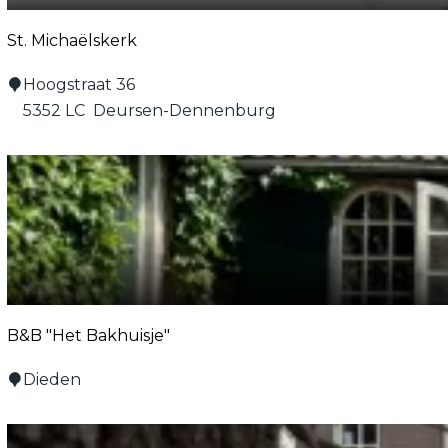
St. Michaëlskerk
S
Hoogstraat 36
t
5352 LC
Deursen-Dennenburg
.
M
i
c
h
a
ë
l
B&B "Het Bakhuisje"
s
k
B
Dieden
e
&
r
B
k