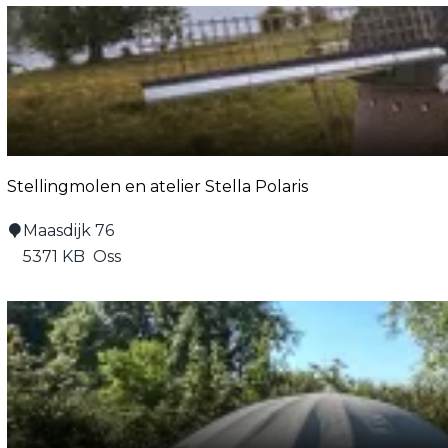
e
l
l
e
n
r
a
Stellingmolen en atelier Stella Polaris
a
f
S
Maasdijk 76
t
5371 KB
Oss
e
l
l
i
n
g
m