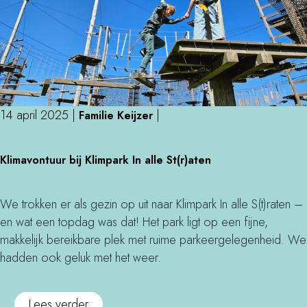
i
o
a
s
e
n
c
g
t
n
t
h
e
j
t
e
t
p
e
e
r
t
r
i
n
k
o
a
n
l
t
k
K
14 april 2025
|
|
Familie Keijzer
a
e
t
a
a
v
K
i
s
Klimavontuur bij Klimpark In alle St(r)aten
s
e
l
j
t
f
n
i
k
e
e
e
m
e
We trokken er als gezin op uit naar Klimpark In alle S(t)raten –
e
m
a
l
en wat een topdag was dat! Het park ligt op een fijne,
s
e
v
O
makkelijk bereikbare plek met ruime parkeergelegenheid. We
t
n
o
i
hadden ook geluk met het weer.
j
t
n
j
e
e
t
e
o
Lees verder
i
n