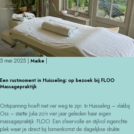
M
:
o
k
m
n
'
u
s
t
d
s
a
e
y
l
5 mei 2025
|
|
Maike
o
e
u
E
n
Een rustmoment in Huisseling: op bezoek bij FLOO
t
e
,
Massagepraktijk
:
n
w
k
r
a
n
u
Ontspanning hoeft niet ver weg te zijn. In Huisseling – vlakbij
n
u
s
Oss – startte Julia zo’n vier jaar geleden haar eigen
d
t
t
massagepraktijk: FLOO. Een sfeervolle en stijlvol ingerichte
e
s
m
plek waar je direct bij binnenkomst de dagelijkse drukte
l