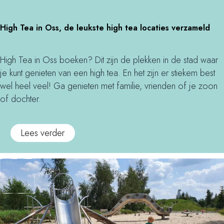
w
t
N
a
(
H
i
High Tea in Oss, de leukste high tea locaties verzameld
n
r
i
e
d
)
g
t
e
a
h
m
High Tea in Oss boeken? Dit zijn de plekken in de stad waar
l
t
T
e
je kunt genieten van een high tea. En het zijn er stiekem best
i
e
e
t
wel heel veel! Ga genieten met familie, vrienden of je zoon
n
n
a
d
of dochter.
g
i
e
s
n
e
o
Lees verder
a
O
s
v
a
s
c
e
i
s
a
r
?
,
p
H
N
d
e
i
i
e
w
g
e
l
a
h