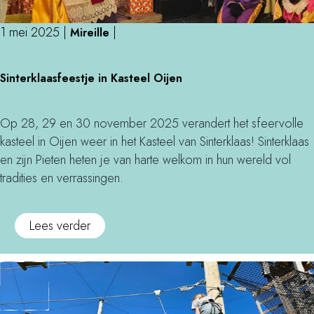
k
b
n
s
l
e
i
1 mei 2025
|
|
Mireille
s
a
z
n
a
a
o
S
t
g
Sinterklaasfeestje in Kasteel Oijen
s
e
i
o
e
i
k
n
c
p
n
b
t
h
Op 28, 29 en 30 november 2025 verandert het sfeervolle
r
O
i
e
t
kasteel in Oijen weer in het Kasteel van Sinterklaas! Sinterklaas
a
s
j
r
t
en zijn Pieten heten je van harte welkom in hun wereld vol
k
s
F
k
o
tradities en verrassingen.
t
,
L
l
t
i
v
O
a
e
j
o
Lees verder
a
O
a
v
k
v
n
M
s
e
e
i
a
f
n
r
n
s
e
e
S
t
s
e
m