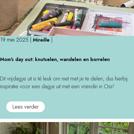
19 mei 2025
|
|
Mireille
M
Mom's day out: knutselen, wandelen en borrelen
o
m
'
Dit vrijdagje uit is té leuk om niet met je te delen, dus hierbij
s
inspiratie voor een dagje uit met een vriendin in Oss!
d
a
o
Lees verder
y
v
o
e
u
r
t