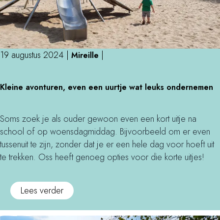
t
e
l
T
m
u
k
e
e
k
i
a
t
s
n
i
d
t
O
19 augustus 2024
|
|
Mireille
n
e
e
s
O
e
K
h
s
Kleine avonturen, even een uurtje wat leuks ondernemen
s
s
l
i
!
s
c
e
g
,
a
i
h
Soms zoek je als ouder gewoon even een kort uitje na
d
p
n
t
school of op woensdagmiddag. Bijvoorbeeld om er even
e
e
e
e
tussenuit te zijn, zonder dat je er een hele dag voor hoeft uit
l
w
a
a
te trekken. Oss heeft genoeg opties voor die korte uitjes!
e
a
v
l
u
l
o
o
o
Lees verder
k
k
n
c
v
s
i
t
a
e
t
n
u
t