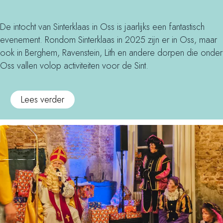
r
:
n
n
r
o
t
t
e
De intocht van Sinterklaas in Oss is jaarlijks een fantastisch
p
i
e
l
evenement. Rondom Sinterklaas in 2025 zijn er in Oss, maar
b
n
r
e
ook in Berghem, Ravenstein, Lith en andere dorpen die onder
e
H
k
n
Oss vallen volop activiteiten voor de Sint.
z
u
l
o
i
a
e
o
Lees verder
s
a
k
v
s
s
b
e
e
i
i
r
l
n
j
S
i
O
F
i
n
s
L
n
g
s
O
t
:
,
O
e
o
v
M
r
p
a
a