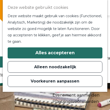
Overnachten
Deze website gebruikt cookies
In de buurt
Deze website maakt gebruik van cookies (Functioneel,
Bij ons om de hoek
Alle blogs en vlogs
Analytisch, Marketing) die noodzakelijk zijn om de
Alle blogs en vlogs
website zo goed mogelijk te laten functioneren. Door
G
Ontmoet de bloggers
op accepteren te klikken, geef je aan hiermee akkoord
a
Een blogger op bezoek?
te gaan.
n
a
Ga terug
a
Plan je bezoek
Alles accepteren
r
Toeristische Informatiecentra
d
Filter
Bereikbaarheid
e
Alleen noodzakelijk
h
Plan op de kaart
o
10 t/m 18 van 170 resultaten
m
Voorkeuren aanpassen
Routes
e
p
Contact
a
Evenement aanmelden
g
e
Plaatsingsvoorwaarden