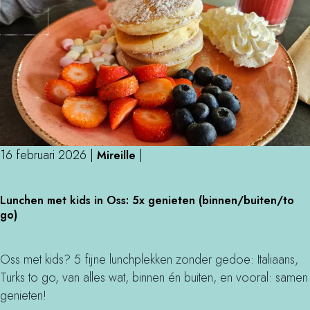
r
n
K
s
a
d
r
e
t
2
e
u
n
u
t
r
i
16 februari 2026
|
|
r
Mireille
j
a
d
L
c
Lunchen met kids in Oss: 5x genieten (binnen/buiten/to
e
u
e
go)
n
n
n
s
c
i
d
h
Oss met kids? 5 fijne lunchplekken zonder gedoe: Italiaans,
n
e
e
Turks to go, van alles wat, binnen én buiten, en vooral: samen
B
2
n
genieten!
e