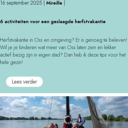
n
n
16 september 2025
|
|
i
Mireille
r
e
i
(
n
o
n
n
6
b
g
b
/
6 activiteiten voor een geslaagde herfstvakantie
O
a
i
m
e
t
s
c
n
e
n
o
s
t
n
Herfstvakantie in Oss en omgeving? Er is genoeg te beleven!
t
t
g
e
i
e
Wil je je kinderen wat meer van Oss laten zien en lekker
k
o
n
v
n
actief bezig zijn in eigen stad? Dan heb ik deze tips voor het
i
)
o
i
/
hele gezin!
d
m
t
b
s
g
e
u
(
o
Lees verder
e
i
i
e
v
v
t
t
n
e
i
e
e
b
r
n
n
n
i
6
g
v
/
t
a
m
o
t
e
c
e
o