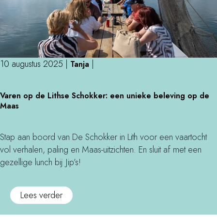
o
s
t
t
r
g
o
i
k
e
o
m
v
i
e
)
t
i
d
n
e
t
s
g
10 augustus 2025
|
|
Tanja
d
e
(
e
e
i
e
V
s
l
Varen op de Lithse Schokker: een unieke beleving op de
t
n
a
l
e
Maas
e
b
r
a
n
n
i
e
a
)
v
t
n
Stap aan boord van De Schokker in Lith voor een vaartocht
g
o
e
o
vol verhalen, paling en Maas-uitzichten. En sluit af met een
d
o
s
p
gezellige lunch bij Jip’s!
e
r
o
d
h
e
m
e
e
o
Lees verder
e
t
L
r
v
n
e
i
f