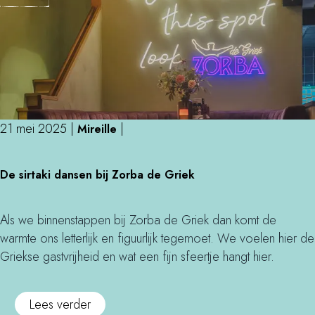
L
c
H
o
h
a
v
a
r
e
t
e
W
z
n
i
o
b
t
e
i
21 mei 2025
|
|
Mireille
h
k
j
H
e
D
W
e
De sirtaki dansen bij Zorba de Griek
n
e
a
a
i
s
r
l
n
i
e
Als we binnenstappen bij Zorba de Griek dan komt de
i
H
r
n
warmte ons letterlijk en figuurlijk tegemoet. We voelen hier de
n
a
t
h
Griekse gastvrijheid en wat een fijn sfeertje hangt hier.
g
r
a
u
e
k
i
o
Lees verder
n
i
s