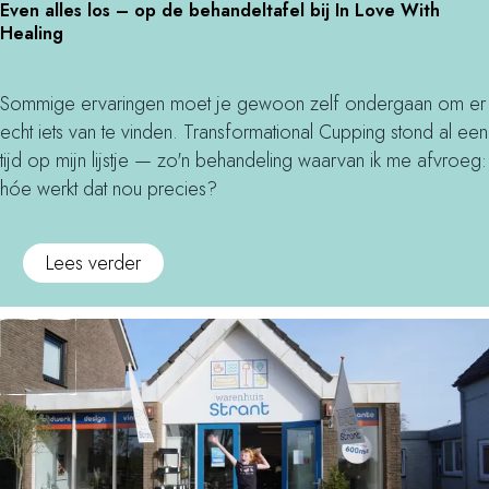
M
Even alles los – op de behandeltafel bij In Love With
v
b
e
a
Healing
e
e
n
a
n
l
r
s
a
Sommige ervaringen moet je gewoon zelf ondergaan om er
e
o
l
echt iets van te vinden. Transformational Cupping stond al een
v
n
l
tijd op mijn lijstje — zo'n behandeling waarvan ik me afvroeg:
i
d
e
hóe werkt dat nou precies?
n
j
s
g
e
l
o
M
Lees verder
o
p
a
s
d
a
–
e
s
o
M
m
p
a
e
d
a
t
e
s
d
b
r