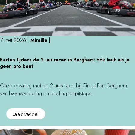
7 mei 2026
|
|
Mireille
K
Karten tijdens de 2 uur racen in Berghem: óók leuk als je
a
geen pro bent
r
t
e
Onze ervaring met de 2 uurs race bij Circuit Park Berghem:
n
van baanwandeling en briefing tot pitstops.
t
i
o
Lees verder
j
v
d
e
e