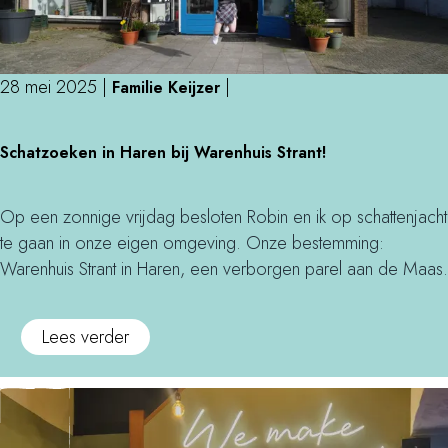
e
i
h
e
a
f
28 mei 2025
|
|
n
Familie Keijzer
i
d
e
S
e
t
Schatzoeken in Haren bij Warenhuis Strant!
c
l
s
h
t
p
a
Op een zonnige vrijdag besloten Robin en ik op schattenjacht
a
o
t
te gaan in onze eigen omgeving. Onze bestemming:
f
n
z
Warenhuis Strant in Haren, een verborgen parel aan de Maas.
e
t
o
l
j
e
b
e
o
Lees verder
k
i
s
v
e
j
e
n
I
r
i
n
S
n