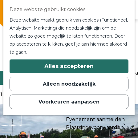
Overnachten
Deze website gebruikt cookies
In de buurt
Deze website maakt gebruik van cookies (Functioneel,
Bij ons om de hoek
Alle blogs en vlogs
Analytisch, Marketing) die noodzakelijk zijn om de
Alle blogs en vlogs
website zo goed mogelijk te laten functioneren. Door
G
Ontmoet de bloggers
op accepteren te klikken, geef je aan hiermee akkoord
a
Een blogger op bezoek?
te gaan.
n
a
Ga terug
a
Plan je bezoek
Alles accepteren
r
Toeristische Informatiecentra
d
Filter
Bereikbaarheid
e
Alleen noodzakelijk
h
Plan op de kaart
o
1 t/m 9 van 170 resultaten
m
Voorkeuren aanpassen
Routes
e
p
Contact
a
Evenement aanmelden
g
e
Plaatsingsvoorwaarden