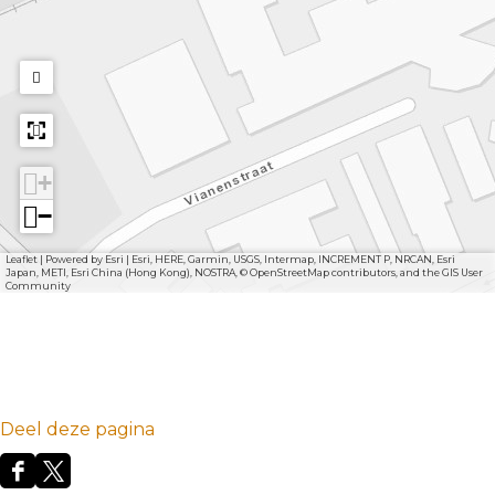
+
−
Leaflet
|
Powered by Esri | Esri, HERE, Garmin, USGS, Intermap, INCREMENT P, NRCAN, Esri
Japan, METI, Esri China (Hong Kong), NOSTRA, © OpenStreetMap contributors, and the GIS User
Community
Deel deze pagina
D
D