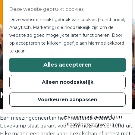
Overnachten
Deze website gebruikt cookies
In de buurt
Deze website maakt gebruik van cookies (Functioneel,
Bij ons om de hoek
Analytisch, Marketing) die noodzakelijk zijn om de
Alle blogs en vlogs
website zo goed mogelijk te laten functioneren. Door
G
Ontmoet de bloggers
op accepteren te klikken, geef je aan hiermee akkoord
a
Een blogger op bezoek?
te gaan.
n
a
a
Plan je bezoek
Alles accepteren
r
Toeristische Informatiecentra
d
Bereikbaarheid
e
Alleen noodzakelijk
h
Plan op de kaart
o
Meezingconcert
m
Voorkeuren aanpassen
Routes
e
p
Contact
a
Evenement aanmelden
g
Een meezingconcert in het Theatercafé van De
e
Plaatsingsvoorwaarden
Lievekamp staat garant voor een muzikale ochtend uit.
Elke maand een ander koor, gezelschap of artiest met