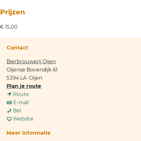
Prijzen
€ 15,00
Contact
Bierbrouwerij Oijen
Oijense Bovendijk 61
5394 LA
Oijen
n
Plan je route
n
a
Route
a
n
a
E-mail
H
a
a
r
Bel
u
r
a
v
H
Website
m
H
r
a
u
Meer informatie
o
u
H
n
m