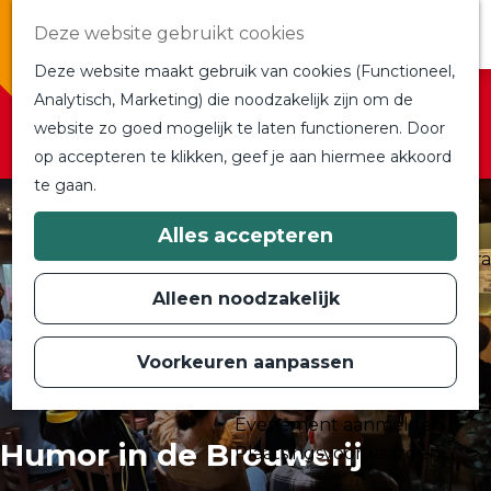
Overnachten
Deze website gebruikt cookies
In de buurt
Deze website maakt gebruik van cookies (Functioneel,
Bij ons om de hoek
Sorry, deze activiteit is niet meer beschikbaar.
Analytisch, Marketing) die noodzakelijk zijn om de
Alle blogs en vlogs
Bekijk het
actuele aanbod
voor de beschikbare
website zo goed mogelijk te laten functioneren. Door
G
Ontmoet de bloggers
opties.
op accepteren te klikken, geef je aan hiermee akkoord
a
Een blogger op bezoek?
te gaan.
n
a
a
Plan je bezoek
Alles accepteren
r
Toeristische Informatiecentra
d
Bereikbaarheid
e
Alleen noodzakelijk
h
Plan op de kaart
o
m
Voorkeuren aanpassen
Routes
e
p
Contact
a
Evenement aanmelden
g
Humor in de Brouwerij
e
Plaatsingsvoorwaarden