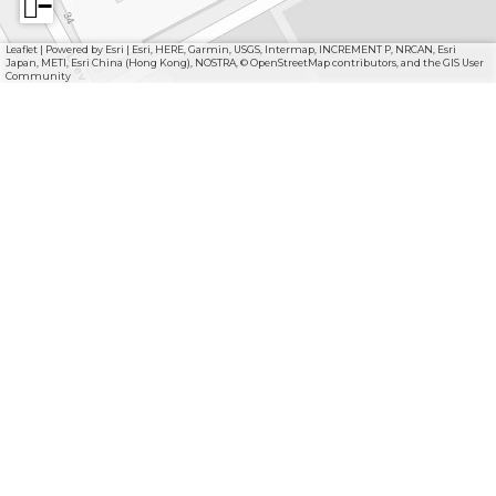
−
Leaflet
|
Powered by Esri | Esri, HERE, Garmin, USGS, Intermap, INCREMENT P, NRCAN, Esri
Japan, METI, Esri China (Hong Kong), NOSTRA, © OpenStreetMap contributors, and the GIS User
Community
Deel deze pagina
D
D
e
e
e
e
l
l
d
d
e
e
z
z
e
e
F
I
Y