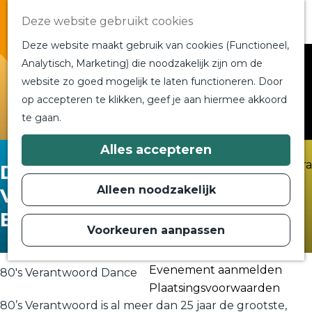
Overnachten
Deze website gebruikt cookies
In de buurt
Deze website maakt gebruik van cookies (Functioneel,
Bij ons om de hoek
Analytisch, Marketing) die noodzakelijk zijn om de
Alle blogs en vlogs
website zo goed mogelijk te laten functioneren. Door
G
Ontmoet de bloggers
op accepteren te klikken, geef je aan hiermee akkoord
a
Een blogger op bezoek?
te gaan.
n
a
a
Plan je bezoek
Alles accepteren
r
Toeristische Informatiecentra
Dance: 80's
d
Bereikbaarheid
e
Alleen noodzakelijk
Verantwoord / Groene
h
Plan op de kaart
o
Engel
m
Voorkeuren aanpassen
Routes
e
p
Contact
a
Evenement aanmelden
g
80's Verantwoord Dance
e
Plaatsingsvoorwaarden
80’s Verantwoord is al meer dan 25 jaar de grootste,