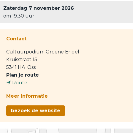
Zaterdag 7 november 2026
om 19.30 uur
Contact
Cultuurpodium Groene Engel
Kruisstraat 15
5341 HA
Oss
n
Plan je route
n
a
Route
a
a
Meer informatie
a
r
r
D
bezoek de website
D
a
a
n
n
c