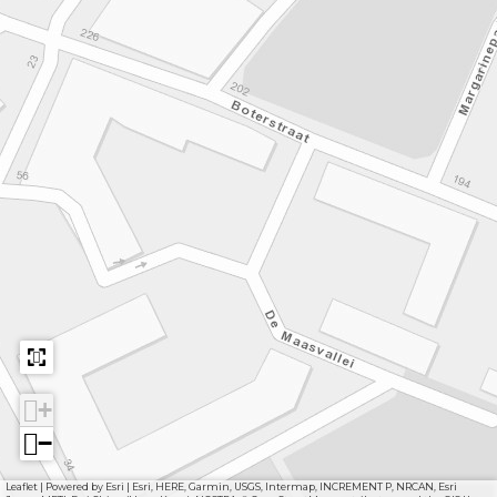
n
+
−
Leaflet
|
Powered by Esri | Esri, HERE, Garmin, USGS, Intermap, INCREMENT P, NRCAN, Esri