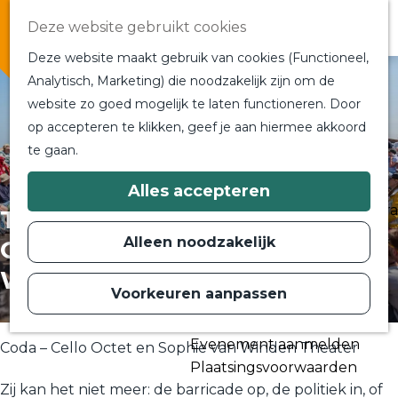
Overnachten
Deze website gebruikt cookies
In de buurt
Deze website maakt gebruik van cookies (Functioneel,
Bij ons om de hoek
Analytisch, Marketing) die noodzakelijk zijn om de
Alle blogs en vlogs
website zo goed mogelijk te laten functioneren. Door
G
Ontmoet de bloggers
op accepteren te klikken, geef je aan hiermee akkoord
a
Een blogger op bezoek?
te gaan.
n
a
a
Plan je bezoek
Alles accepteren
r
Toeristische Informatiecentra
Theater : Coda – Cello
d
Bereikbaarheid
e
Alleen noodzakelijk
Octet en Sophie van
h
Plan op de kaart
o
Winden
m
Voorkeuren aanpassen
Routes
e
p
Contact
a
Evenement aanmelden
g
Coda – Cello Octet en Sophie van Winden Theater
e
Plaatsingsvoorwaarden
Zij kan het niet meer: de barricade op, de politiek in, of