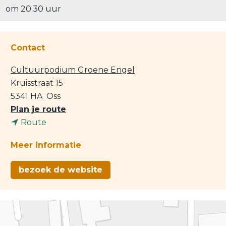
om 20.30 uur
Contact
Cultuurpodium Groene Engel
Kruisstraat 15
5341 HA
Oss
n
Plan je route
n
a
Route
a
a
Meer informatie
a
r
r
T
bezoek de website
T
h
h
e
e
a
a
t