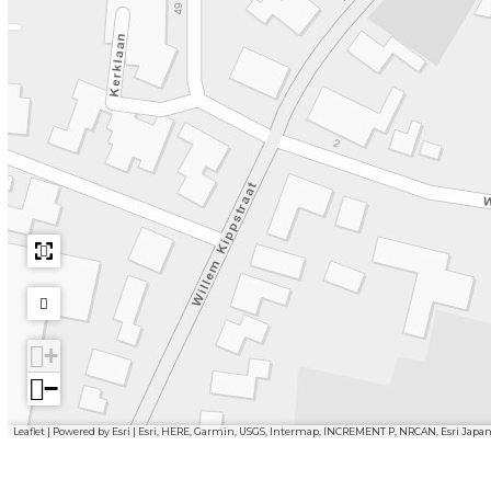
+
−
Leaflet
|
Powered by Esri | Esri, HERE, Garmin, USGS, Intermap, INCREMENT P, NRCAN, Esri Japa