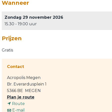
Wanneer
Zondag 29 november 2026
15.30 - 19.00 uur
Prijzen
Gratis
Contact
Acropolis Megen
Br. Everardusplein 1
5366 BE
MEGEN
n
Plan je route
n
a
Route
a
n
a
E-mail