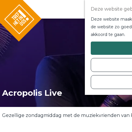
Deze website geb
Deze website maakt 
de website zo goed 
akkoord te gaan.
G
a
n
a
a
r
d
e
h
o
Acropolis Live
m
e
p
a
g
Gezellige zondagmiddag met de muziekvrienden van 
e