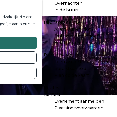
Overnachten
In de buurt
odzakelijk zijn om
Bij ons om de hoek
geef je aan hiermee
Alle blogs en vlogs
Ontmoet de bloggers
Een blogger op bezoek?
Plan je bezoek
Toeristische Informatiecentra
Bereikbaarheid
Plan op de kaart
Routes
Contact
Evenement aanmelden
Plaatsingsvoorwaarden