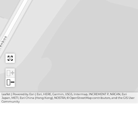
+
−
Leaflet
|
Powered by Esri | Esri, HERE, Garmin, USGS, Intermap, INCREMENT P, NRCAN, Esri
Japan, METI, Esri China (Hong Kong), NOSTRA, © OpenStreetMap contributors, and the GIS User
Community