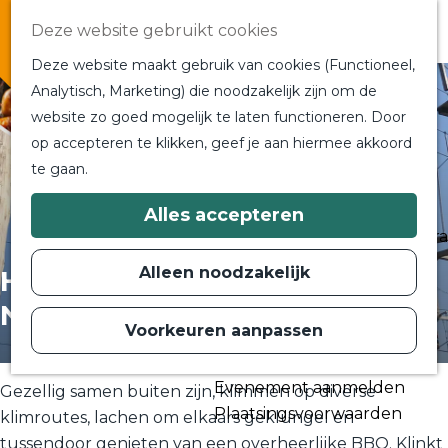
Overnachten
Deze website gebruikt cookies
In de buurt
Deze website maakt gebruik van cookies (Functioneel,
Bij ons om de hoek
Analytisch, Marketing) die noodzakelijk zijn om de
Alle blogs en vlogs
website zo goed mogelijk te laten functioneren. Door
G
Ontmoet de bloggers
op accepteren te klikken, geef je aan hiermee akkoord
a
Een blogger op bezoek?
te gaan.
n
a
a
Plan je bezoek
Alles accepteren
r
Toeristische Informatiecentra
d
Bereikbaarheid
e
Alleen noodzakelijk
Hot Summer BBQ
h
Plan op de kaart
o
Nights
m
Voorkeuren aanpassen
Routes
e
p
Contact
a
Evenement aanmelden
g
Gezellig samen buiten zijn, klimmen op diverse
e
Plaatsingsvoorwaarden
klimroutes, lachen om elkaars geklungel en
tussendoor genieten van een overheerlijke BBQ. Klinkt