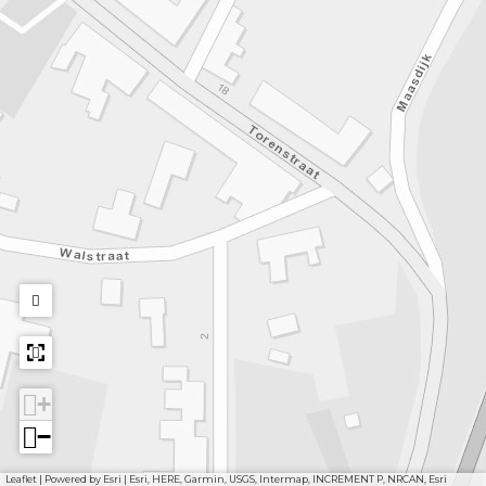
+
−
Leaflet
|
Powered by Esri | Esri, HERE, Garmin, USGS, Intermap, INCREMENT P, NRCAN, Esri