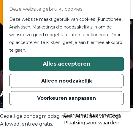
Overnachten
Deze website gebruikt cookies
In de buurt
Deze website maakt gebruik van cookies (Functioneel,
Bij ons om de hoek
Analytisch, Marketing) die noodzakelijk zijn om de
Alle blogs en vlogs
website zo goed mogelijk te laten functioneren. Door
G
Ontmoet de bloggers
op accepteren te klikken, geef je aan hiermee akkoord
a
Een blogger op bezoek?
te gaan.
n
a
a
Plan je bezoek
Alles accepteren
r
Toeristische Informatiecentra
d
Bereikbaarheid
e
Alleen noodzakelijk
h
Plan op de kaart
o
Acropolis Live
m
Voorkeuren aanpassen
Routes
e
p
Contact
a
Evenement aanmelden
g
Gezellige zondagmiddag met livemuziek van Dogs
e
Plaatsingsvoorwaarden
Allowed, entree gratis.