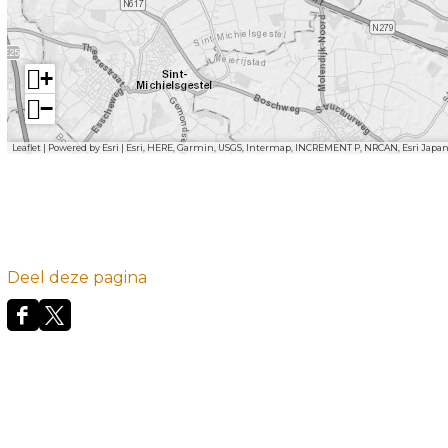
+
−
Leaflet
|
Powered by Esri | Esri, HERE, Garmin, USGS, Intermap, INCREMENT P, NRCAN, Esri Japa
Deel deze pagina
D
D
e
e
e
e
l
l
d
d