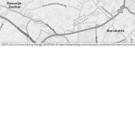
n, METI, Esri China (Hong Kong), NOSTRA, © OpenStreetMap contributors, and the GIS User Commu