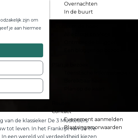
Overnachten
In de buurt
odzakelijk zijn om
Bij ons om de hoek
geef je aan hiermee
Alle blogs en vlogs
Ontmoet de bloggers
Een blogger op bezoek?
Plan je bezoek
Toeristische Informatiecentra
Bereikbaarheid
Plan op de kaart
Routes
Contact
Evenement aanmelden
g van de klassieker De 3 Musketiers.
Plaatsingsvoorwaarden
tot leven. In het Frankrijk van de 17e
s. In een wereld vol verdeeldheid kiezen