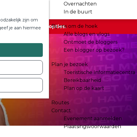
Overnachten
In de buurt
odzakelijk zijn om
Bij ons om de hoek
r de beschikbare opties.
geef je aan hiermee
Alle blogs en vlogs
Ontmoet de bloggers
Een blogger op bezoek?
Plan je bezoek
Toeristische Informatiecentra
Bereikbaarheid
Plan op de kaart
Routes
Contact
Evenement aanmelden
Plaatsingsvoorwaarden