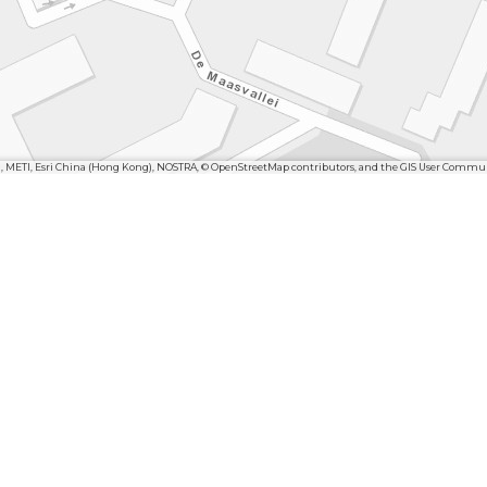
n, METI, Esri China (Hong Kong), NOSTRA, © OpenStreetMap contributors, and the GIS User Commu