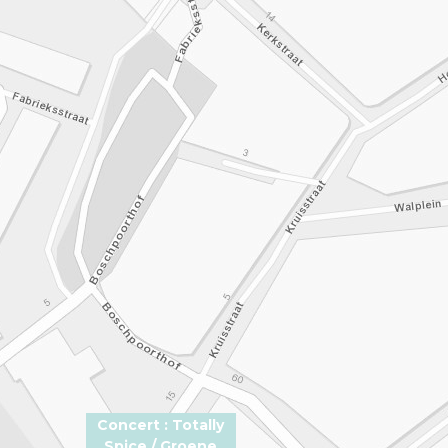
Concert : Totally
Spice / Groene