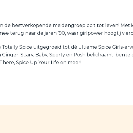
van de bestverkopende meidengroep ooit tot leven! Met ic
ee terug naar de jaren ’90, waar girlpower hoogtij vierd
s Totally Spice uitgegroeid tot dé ultieme Spice Girls-er
inger, Scary, Baby, Sporty en Posh belichaamt, ben je dic
 There, Spice Up Your Life en meer!