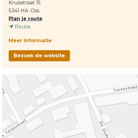
Kruisstraat 15
5341 HA
Oss
n
Plan je route
n
a
Route
a
a
Meer informatie
a
r
r
C
Bezoek de website
C
o
o
n
n
c
c
e
e
r
r
t
t
:
:
T
T
o
o
t