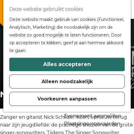
Overnachten
Deze website gebruikt cookies
In de buurt
Deze website maakt gebruik van cookies (Functioneel,
Bij ons om de hoek
Analytisch, Marketing) die noodzakelijk zijn om de
Alle blogs en vlogs
website zo goed mogelijk te laten functioneren. Door
G
Ontmoet de bloggers
op accepteren te klikken, geef je aan hiermee akkoord
a
Een blogger op bezoek?
te gaan.
n
a
a
Plan je bezoek
Alles accepteren
r
Toeristische Informatiecentra
d
Bereikbaarheid
e
Alleen noodzakelijk
h
Plan op de kaart
o
Nick Schilder
m
Voorkeuren aanpassen
Routes
e
p
Contact
a
Evenement aanmelden
g
Zanger en gitarist Nick Schilder keert opnieuw terug
e
Plaatsingsvoorwaarden
naar zijn jeugdliefde: de prachtige muziek van de grote
singer-songwriters. Tijdens The Singer Songwriter