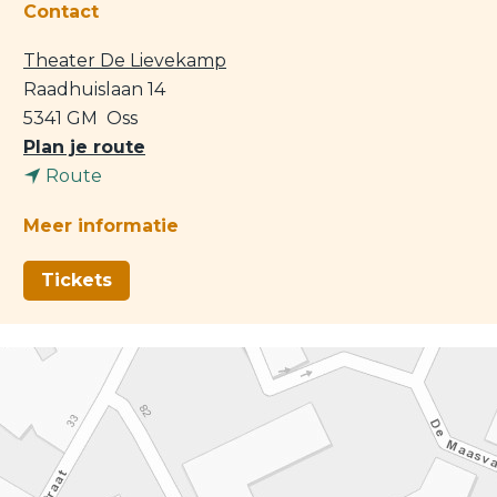
Contact
Theater De Lievekamp
Raadhuislaan 14
5341 GM
Oss
n
Plan je route
n
a
Route
a
a
Meer informatie
a
r
r
N
Tickets
N
i
i
c
c
k
k
S
S
c
c
h
h
i
i
l