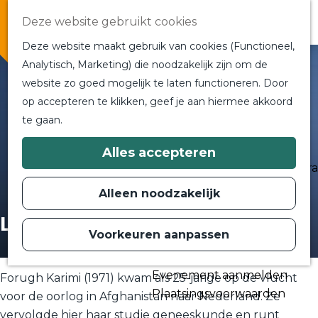
Overnachten
Deze website gebruikt cookies
In de buurt
Deze website maakt gebruik van cookies (Functioneel,
Bij ons om de hoek
Analytisch, Marketing) die noodzakelijk zijn om de
Alle blogs en vlogs
website zo goed mogelijk te laten functioneren. Door
G
Ontmoet de bloggers
op accepteren te klikken, geef je aan hiermee akkoord
a
Een blogger op bezoek?
te gaan.
n
a
a
Plan je bezoek
Alles accepteren
r
Toeristische Informatiecentra
d
Bereikbaarheid
e
Alleen noodzakelijk
h
Plan op de kaart
o
Leezy Sunday Live
m
Voorkeuren aanpassen
Routes
e
p
Contact
a
Evenement aanmelden
g
Forugh Karimi (1971) kwam als 25-jarige op de vlucht
e
Plaatsingsvoorwaarden
voor de oorlog in Afghanistan naar Nederland. Ze
vervolgde hier haar studie geneeskunde en runt