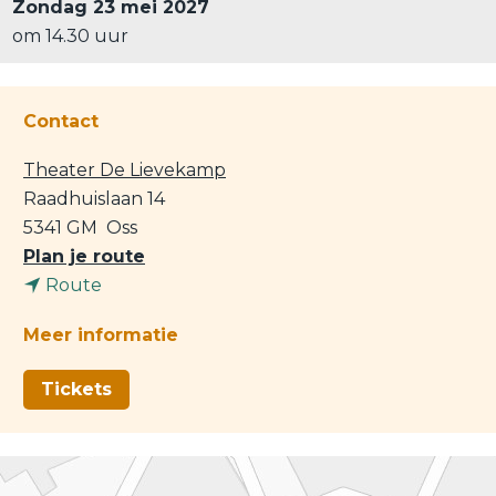
Zondag 23 mei 2027
om 14.30 uur
Contact
Theater De Lievekamp
Raadhuislaan 14
5341 GM
Oss
n
Plan je route
n
a
Route
a
a
Meer informatie
a
r
r
L
Tickets
L
e
e
e
e
z
z
y