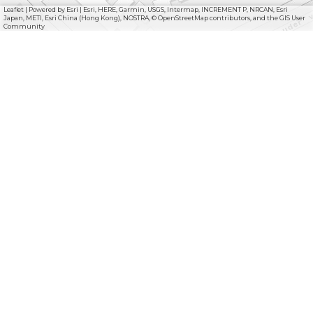
Leaflet
|
Powered by Esri | Esri, HERE, Garmin, USGS, Intermap, INCREMENT P, NRCAN, Esri
Japan, METI, Esri China (Hong Kong), NOSTRA, © OpenStreetMap contributors, and the GIS User
Community
Deel deze pagina
D
D
e
e
e
e
l
l
d
d
e
e
z
z
e
e
F
I
Y
p
p
a
n
o
l