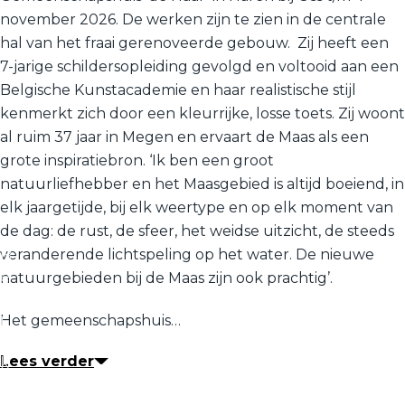
november 2026. De werken zijn te zien in de centrale
hal van het fraai gerenoveerde gebouw. Zij heeft een
7-jarige schildersopleiding gevolgd en voltooid aan een
Belgische Kunstacademie en haar realistische stijl
kenmerkt zich door een kleurrijke, losse toets. Zij woont
al ruim 37 jaar in Megen en ervaart de Maas als een
grote inspiratiebron. ‘Ik ben een groot
natuurliefhebber en het Maasgebied is altijd boeiend, in
elk jaargetijde, bij elk weertype en op elk moment van
de dag: de rust, de sfeer, het weidse uitzicht, de steeds
B
veranderende lichtspeling op het water. De nieuwe
e
natuurgebieden bij de Maas zijn ook prachtig’.
k
i
Het gemeenschapshuis…
j
Lees verder
k
a