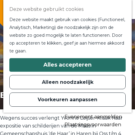
Overnachten
Deze website gebruikt cookies
In de buurt
Deze website maakt gebruik van cookies (Functioneel,
Bij ons om de hoek
Analytisch, Marketing) die noodzakelijk zijn om de
Alle blogs en vlogs
website zo goed mogelijk te laten functioneren. Door
G
Ontmoet de bloggers
op accepteren te klikken, geef je aan hiermee akkoord
a
Een blogger op bezoek?
te gaan.
n
a
a
Plan je bezoek
Alles accepteren
r
Toeristische Informatiecentra
d
Bereikbaarheid
e
Alleen noodzakelijk
h
Plan op de kaart
o
Expositie ‘de Maas’
m
Voorkeuren aanpassen
Routes
e
p
Contact
a
Evenement aanmelden
g
Wegens succes verlengt Yvonne Leijser-Kraak haar
e
Plaatsingsvoorwaarden
expositie van schilderijen van de Maas in
Gemeenschapshuis ‘de Haar’ in Haren bij Oss t/m 4