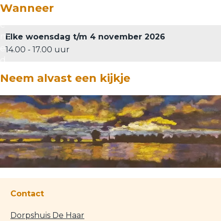
l
Wanneer
l
e
m
Elke woensdag t/m 4 november 2026
e
14.00 - 17.00 uur
d
i
Neem alvast een kijkje
a
Contact
Dorpshuis De Haar