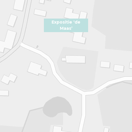
Expositie ‘de
Maas’