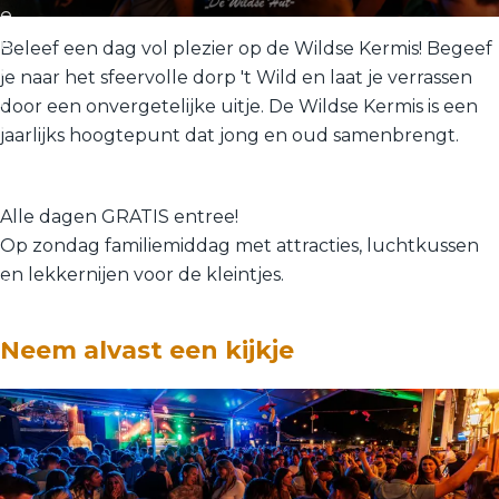
e
k
Beleef een dag vol plezier op de Wildse Kermis! Begeef
i
je naar het sfeervolle dorp 't Wild en laat je verrassen
j
door een onvergetelijke uitje. De Wildse Kermis is een
k
jaarlijks hoogtepunt dat jong en oud samenbrengt.
a
l
l
Alle dagen GRATIS entree!
e
Op zondag familiemiddag met attracties, luchtkussen
m
en lekkernijen voor de kleintjes.
e
d
i
Neem alvast een kijkje
a