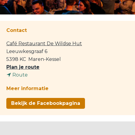
Contact
Café Restaurant De Wildse Hut
Leeuwkesgraaf 6
5398 KC
Maren-Kessel
n
Plan je route
n
a
Route
a
a
Meer informatie
a
r
r
W
Bekijk de Facebookpagina
W
i
i
l
l
d
d
s