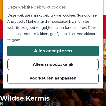
Overnachten
Deze website gebruikt cookies
In de buurt
Deze website maakt gebruik van cookies (Functioneel,
Bij ons om de hoek
Sorry, deze activiteit is niet meer beschikbaar.
Analytisch, Marketing) die noodzakelijk zijn om de
Alle blogs en vlogs
Bekijk het
actuele aanbod
voor de beschikbare
website zo goed mogelijk te laten functioneren. Door
G
Ontmoet de bloggers
opties.
op accepteren te klikken, geef je aan hiermee akkoord
a
Een blogger op bezoek?
te gaan.
n
a
a
Plan je bezoek
Alles accepteren
r
Toeristische Informatiecentra
d
Bereikbaarheid
e
Alleen noodzakelijk
h
Plan op de kaart
o
m
Voorkeuren aanpassen
Routes
e
p
Contact
a
Evenement aanmelden
g
Wildse Kermis
e
Plaatsingsvoorwaarden
B