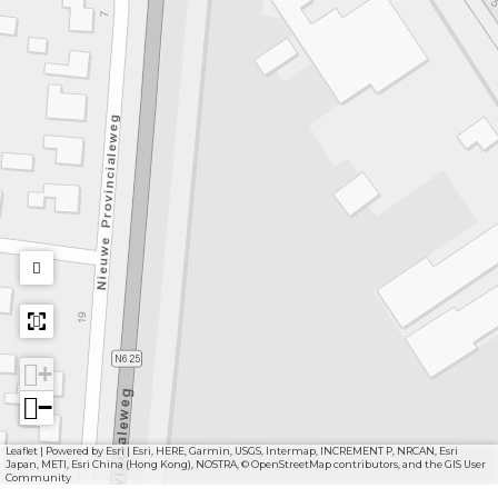
+
−
Leaflet
|
Powered by Esri | Esri, HERE, Garmin, USGS, Intermap, INCREMENT P, NRCAN, Esri
Japan, METI, Esri China (Hong Kong), NOSTRA, © OpenStreetMap contributors, and the GIS User
Community