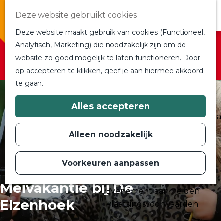
Overnachten
Deze website gebruikt cookies
In de buurt
Deze website maakt gebruik van cookies (Functioneel,
Bij ons om de hoek
Sorry, deze activiteit is niet meer beschikbaar.
Analytisch, Marketing) die noodzakelijk zijn om de
Alle blogs en vlogs
Bekijk het
actuele aanbod
voor de beschikbare
website zo goed mogelijk te laten functioneren. Door
G
Ontmoet de bloggers
opties.
op accepteren te klikken, geef je aan hiermee akkoord
a
Een blogger op bezoek?
te gaan.
n
a
a
Plan je bezoek
Alles accepteren
r
Toeristische Informatiecentra
d
Bereikbaarheid
e
Alleen noodzakelijk
h
Plan op de kaart
o
m
Voorkeuren aanpassen
Routes
e
p
Contact
Meivakantie bij De
a
Evenement aanmelden
g
Elzenhoek
e
Plaatsingsvoorwaarden