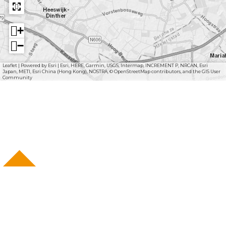
+
−
Leaflet
|
Powered by Esri | Esri, HERE, Garmin, USGS, Intermap, INCREMENT P, NRCAN, Esri
Japan, METI, Esri China (Hong Kong), NOSTRA, © OpenStreetMap contributors, and the GIS User
Community
F
I
Y