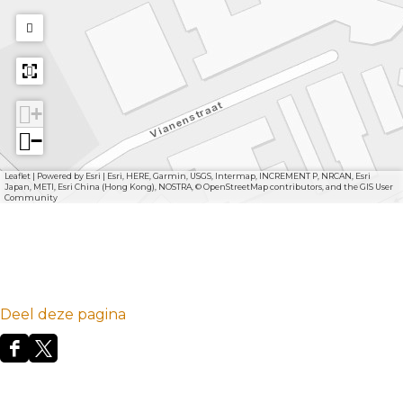
+
−
Leaflet
|
Powered by Esri | Esri, HERE, Garmin, USGS, Intermap, INCREMENT P, NRCAN, Esri
Japan, METI, Esri China (Hong Kong), NOSTRA, © OpenStreetMap contributors, and the GIS User
Community
Deel deze pagina
D
D
e
e