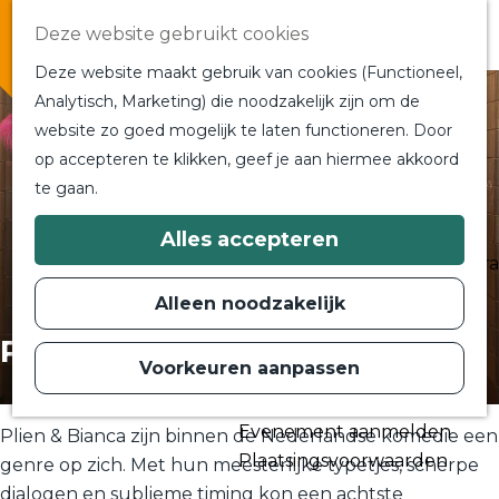
Overnachten
Deze website gebruikt cookies
In de buurt
Deze website maakt gebruik van cookies (Functioneel,
Bij ons om de hoek
Analytisch, Marketing) die noodzakelijk zijn om de
Alle blogs en vlogs
website zo goed mogelijk te laten functioneren. Door
G
Ontmoet de bloggers
op accepteren te klikken, geef je aan hiermee akkoord
a
Een blogger op bezoek?
te gaan.
n
a
a
Plan je bezoek
Alles accepteren
r
Toeristische Informatiecentra
d
Bereikbaarheid
e
Alleen noodzakelijk
h
Plan op de kaart
o
Plien & Bianca
m
Voorkeuren aanpassen
Routes
e
p
Contact
a
Evenement aanmelden
g
Plien & Bianca zijn binnen de Nederlandse komedie een
e
Plaatsingsvoorwaarden
genre op zich. Met hun meesterlijke typetjes, scherpe
dialogen en sublieme timing kon een achtste