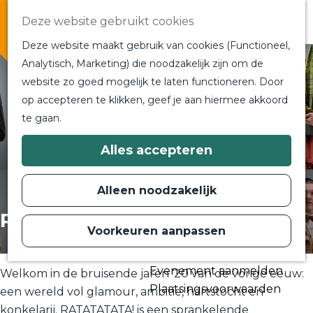
Overnachten
Deze website gebruikt cookies
In de buurt
Deze website maakt gebruik van cookies (Functioneel,
Bij ons om de hoek
Analytisch, Marketing) die noodzakelijk zijn om de
Alle blogs en vlogs
website zo goed mogelijk te laten functioneren. Door
G
Ontmoet de bloggers
op accepteren te klikken, geef je aan hiermee akkoord
a
Een blogger op bezoek?
te gaan.
n
a
a
Plan je bezoek
Alles accepteren
r
Toeristische Informatiecentra
d
Bereikbaarheid
e
Alleen noodzakelijk
h
Plan op de kaart
o
Ratatatata!
m
Voorkeuren aanpassen
Routes
e
p
Contact
a
Evenement aanmelden
g
Welkom in de bruisende jaren ‘20 van de vorige eeuw:
e
Plaatsingsvoorwaarden
een wereld vol glamour, ambitie, hartstocht en
konkelarij. RATATATATA! is een sprankelende