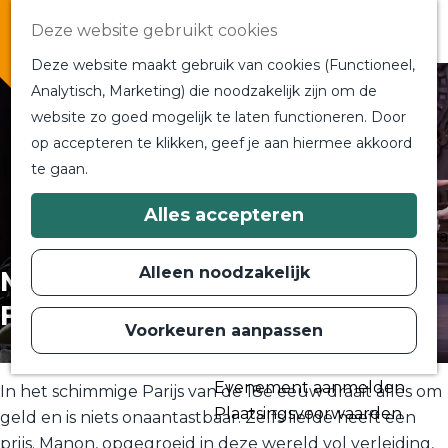
Overnachten
Deze website gebruikt cookies
In de buurt
Deze website maakt gebruik van cookies (Functioneel,
Bij ons om de hoek
Analytisch, Marketing) die noodzakelijk zijn om de
Alle blogs en vlogs
website zo goed mogelijk te laten functioneren. Door
G
Ontmoet de bloggers
op accepteren te klikken, geef je aan hiermee akkoord
a
Een blogger op bezoek?
te gaan.
n
a
a
Plan je bezoek
Alles accepteren
r
Toeristische Informatiecentra
d
Bereikbaarheid
e
Alleen noodzakelijk
Manon |
h
Plan op de kaart
o
Filmregistratie
m
Voorkeuren aanpassen
Routes
e
p
Contact
a
Evenement aanmelden
g
In het schimmige Parijs van de 18e eeuw draait alles om
e
Plaatsingsvoorwaarden
geld en is niets onaantastbaar. Zelfs liefde heeft een
prijs. Manon, opgegroeid in deze wereld vol verleiding,