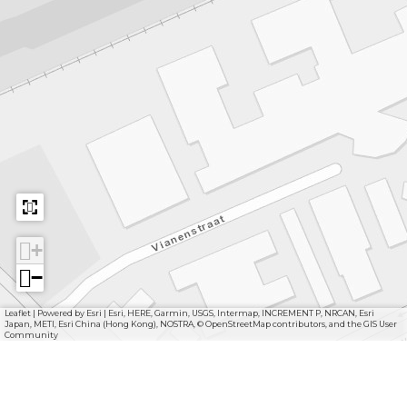
+
−
Leaflet
|
Powered by Esri | Esri, HERE, Garmin, USGS, Intermap, INCREMENT P, NRCAN, Esri
Japan, METI, Esri China (Hong Kong), NOSTRA, © OpenStreetMap contributors, and the GIS User
Community