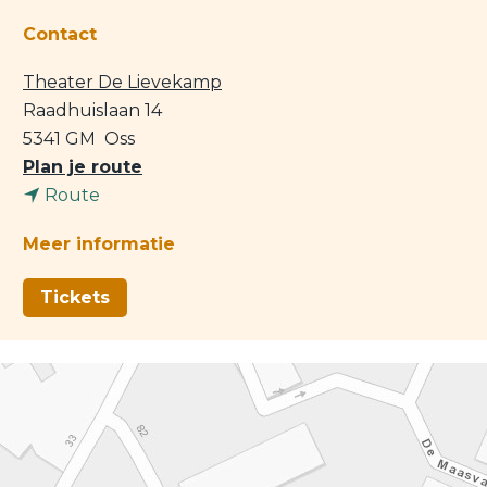
Contact
Theater De Lievekamp
Raadhuislaan 14
5341 GM
Oss
n
Plan je route
n
a
Route
a
a
Meer informatie
a
r
r
M
Tickets
M
a
a
n
n
o
o
n
n
|
|
F
F
i