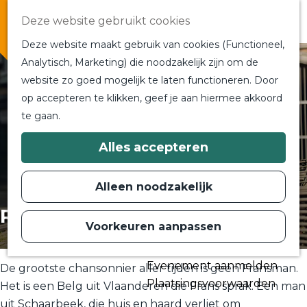
Overnachten
Deze website gebruikt cookies
In de buurt
Deze website maakt gebruik van cookies (Functioneel,
Bij ons om de hoek
Analytisch, Marketing) die noodzakelijk zijn om de
Alle blogs en vlogs
website zo goed mogelijk te laten functioneren. Door
G
Ontmoet de bloggers
op accepteren te klikken, geef je aan hiermee akkoord
a
Een blogger op bezoek?
te gaan.
n
a
a
Plan je bezoek
Alles accepteren
r
Toeristische Informatiecentra
d
Bereikbaarheid
e
Alleen noodzakelijk
h
Plan op de kaart
o
Rob Kemps
m
Voorkeuren aanpassen
Routes
e
p
Contact
a
Evenement aanmelden
g
De grootste chansonnier aller tijden is geen Fransman.
e
Plaatsingsvoorwaarden
Het is een Belg uit Vlaanderen die Frans sprak. Een man
uit Schaarbeek, die huis en haard verliet om