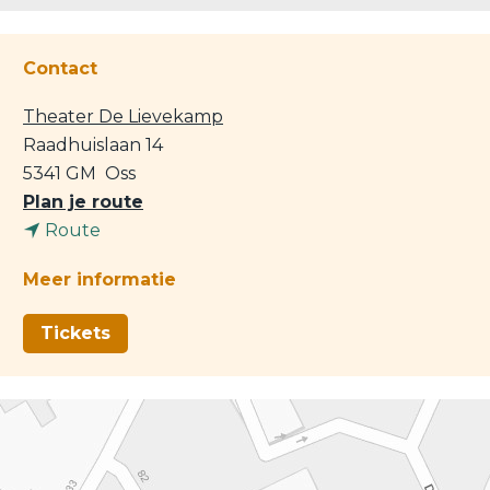
Contact
Theater De Lievekamp
Raadhuislaan 14
5341 GM
Oss
n
Plan je route
n
a
Route
a
a
Meer informatie
a
r
r
R
Tickets
R
o
o
b
b
K
K
e
e
m
m
p