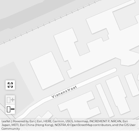
+
−
Leaflet
|
Powered by Esri | Esri, HERE, Garmin, USGS, Intermap, INCREMENT P, NRCAN, Esri
Japan, METI, Esri China (Hong Kong), NOSTRA, © OpenStreetMap contributors, and the GIS User
Community