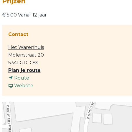
Prijzen
€ 5,00 Vanaf 12 jaar
Contact
Het Warenhuis
Molenstraat 20
5341 GD
Oss
n
Plan je route
n
a
Route
a
v
a
Website
a
a
r
r
n
S
S
S
t
t
t
a
a
a
d
d
d
s