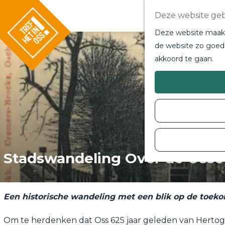
Deze website geb
Deze website maakt 
de website zo goed 
akkoord te gaan.
G
a
n
a
a
r
d
e
h
o
Stadswandeling Over de Osse
m
e
p
a
g
Een historische wandeling met een blik op de toek
e
Om te herdenken dat Oss 625 jaar geleden van Hertog