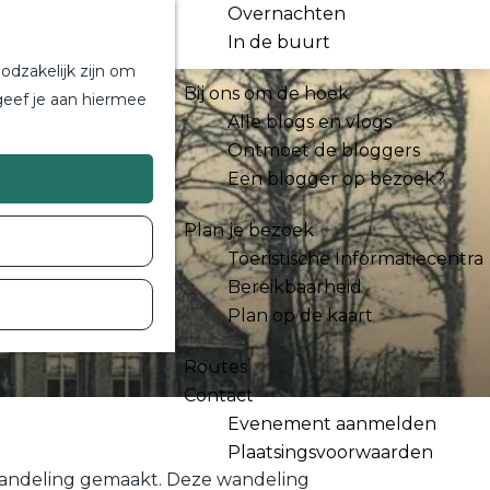
Overnachten
In de buurt
odzakelijk zijn om
Bij ons om de hoek
geef je aan hiermee
Alle blogs en vlogs
Ontmoet de bloggers
Een blogger op bezoek?
Plan je bezoek
Toeristische Informatiecentra
Bereikbaarheid
Plan op de kaart
Routes
Contact
Evenement aanmelden
Plaatsingsvoorwaarden
swandeling gemaakt. Deze wandeling