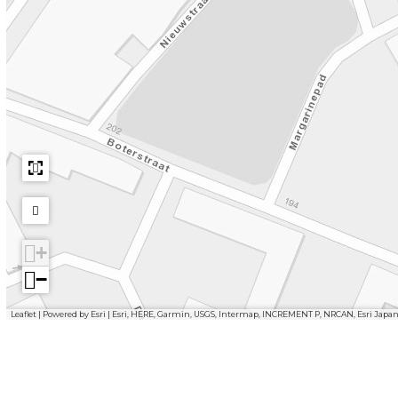
+
−
Leaflet
|
Powered by Esri | Esri, HERE, Garmin, USGS, Intermap, INCREMENT P, NRCAN, Esri Japa