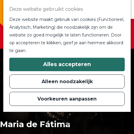
Overnachten
Deze website gebruikt cookies
In de buurt
Deze website maakt gebruik van cookies (Functioneel,
Bij ons om de hoek
Sorry, deze activiteit is niet meer beschikbaar.
Analytisch, Marketing) die noodzakelijk zijn om de
Alle blogs en vlogs
Bekijk het
actuele aanbod
voor de beschikbare
website zo goed mogelijk te laten functioneren. Door
G
Ontmoet de bloggers
opties.
op accepteren te klikken, geef je aan hiermee akkoord
a
Een blogger op bezoek?
te gaan.
n
a
a
Plan je bezoek
Alles accepteren
r
Toeristische Informatiecentra
d
Bereikbaarheid
e
Alleen noodzakelijk
h
Plan op de kaart
o
m
Voorkeuren aanpassen
Routes
e
p
Contact
a
Evenement aanmelden
g
Maria de Fátima
e
Plaatsingsvoorwaarden