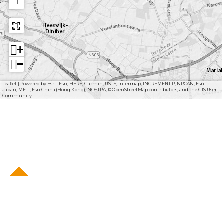
+
−
Leaflet
|
Powered by Esri | Esri, HERE, Garmin, USGS, Intermap, INCREMENT P, NRCAN, Esri
Japan, METI, Esri China (Hong Kong), NOSTRA, © OpenStreetMap contributors, and the GIS User
Community