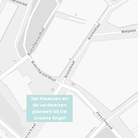
Jan Klaassen en
de verdwenen
planeet! bij De
Groene Engel