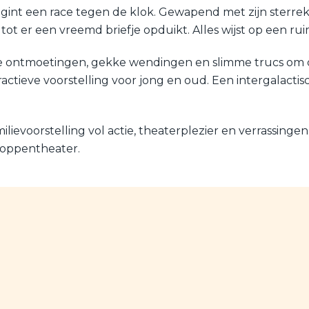
int een race tegen de klok. Gewapend met zijn sterrekij
 tot er een vreemd briefje opduikt. Alles wijst op een rui
te ontmoetingen, gekke wendingen en slimme trucs om
ractieve voorstelling voor jong en oud. Een intergalact
milievoorstelling vol actie, theaterplezier en verrassing
poppentheater.