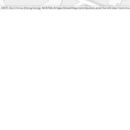
n, METI, Esri China (Hong Kong), NOSTRA, © OpenStreetMap contributors, and the GIS User Commu
n en heidevelden in de Maashorst, het prachtige landsch
n Oss!