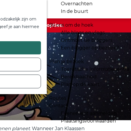
Overnachten
In de buurt
odzakelijk zijn om
Bij ons om de hoek
r de beschikbare opties.
geef je aan hiermee
Alle blogs en vlogs
Ontmoet de bloggers
Een blogger op bezoek?
Plan je bezoek
Toeristische Informatiecentra
Bereikbaarheid
Plan op de kaart
Routes
Contact
Evenement aanmelden
Plaatsingsvoorwaarden
enen planeet
. Wanneer Jan Klaassen