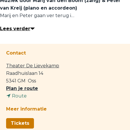
Muziek door Marij van den Boom (zang) & Peter
van Kreij (piano en accordeon)
Marij en Peter gaan ver terug i…
Lees verder
Contact
Theater De Lievekamp
Raadhuislaan 14
5341 GM
Oss
n
Plan je route
n
a
Route
a
a
Meer informatie
a
r
r
L
Tickets
L
e