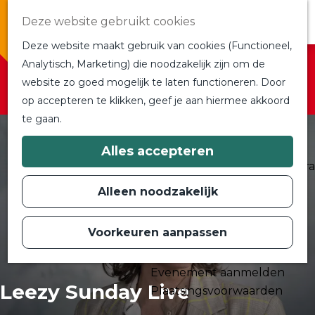
Overnachten
Deze website gebruikt cookies
In de buurt
Deze website maakt gebruik van cookies (Functioneel,
Bij ons om de hoek
Sorry, deze activiteit is niet meer beschikbaar.
Analytisch, Marketing) die noodzakelijk zijn om de
Alle blogs en vlogs
Bekijk het
actuele aanbod
voor de beschikbare
website zo goed mogelijk te laten functioneren. Door
G
Ontmoet de bloggers
opties.
op accepteren te klikken, geef je aan hiermee akkoord
a
Een blogger op bezoek?
te gaan.
n
a
a
Plan je bezoek
Alles accepteren
r
Toeristische Informatiecentra
d
Bereikbaarheid
e
Alleen noodzakelijk
h
Plan op de kaart
o
m
Voorkeuren aanpassen
Routes
e
p
Contact
a
Evenement aanmelden
g
Leezy Sunday Live
e
Plaatsingsvoorwaarden