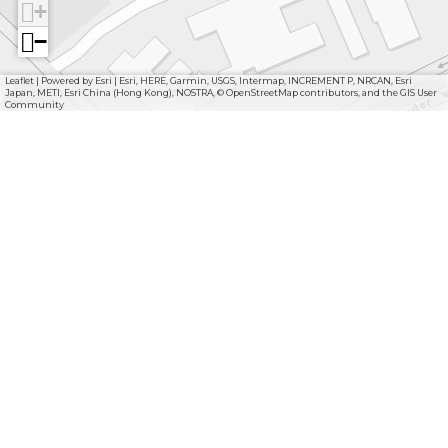
+
−
Leaflet
|
Powered by Esri | Esri, HERE, Garmin, USGS, Intermap, INCREMENT P, NRCAN, Esri
Japan, METI, Esri China (Hong Kong), NOSTRA, © OpenStreetMap contributors, and the GIS User
Community
F
I
Y
a
n
o
l
c
s
u
o