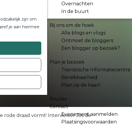
Overnachten
In de buurt
odzakelijk zijn om
Bij ons om de hoek
geef je aan hiermee
Alle blogs en vlogs
Ontmoet de bloggers
Een blogger op bezoek?
Plan je bezoek
Toeristische Informatiecentra
Bereikbaarheid
Plan op de kaart
Routes
Contact
Evenement aanmelden
e rode draad vormt! Interviewer Jos de
Plaatsingsvoorwaarden