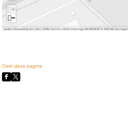
+
−
Leaflet
|
Powered by Esri | Esri, HERE, Garmin, USGS, Intermap, INCREMENT P, NRCAN, Esri Japa
Deel deze pagina
D
D
e
e
e
e
l
l
d
d
e
e
z
z