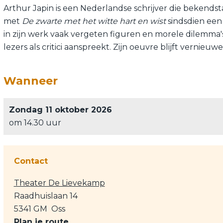
Arthur Japin is een Nederlandse schrijver die bekendst
met
De zwarte met het witte hart en wist
sindsdien een
in zijn werk vaak vergeten figuren en morele dilemma's,
lezers als critici aanspreekt. Zijn oeuvre blijft verni
Wanneer
Zondag 11 oktober 2026
om 14.30 uur
Contact
Theater De Lievekamp
Raadhuislaan 14
5341 GM
Oss
n
Plan je route