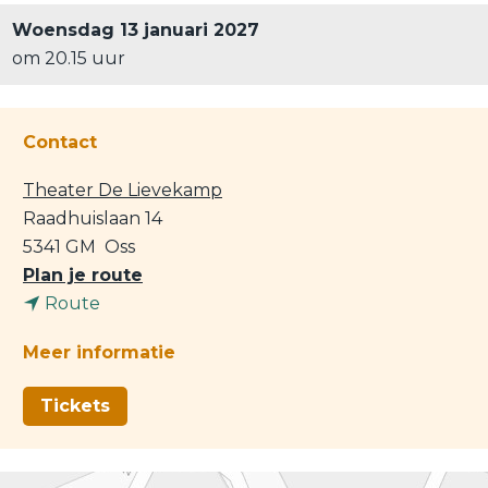
Woensdag 13 januari 2027
om 20.15 uur
Contact
Theater De Lievekamp
Raadhuislaan 14
5341 GM
Oss
n
Plan je route
n
a
Route
a
a
Meer informatie
a
r
r
D
Tickets
D
e
e
K
K
o