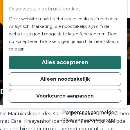
Overnachten
Deze website gebruikt cookies
In de buurt
Deze website maakt gebruik van cookies (Functioneel,
Bij ons om de hoek
Analytisch, Marketing) die noodzakelijk zijn om de
Alle blogs en vlogs
website zo goed mogelijk te laten functioneren. Door
G
Ontmoet de bloggers
op accepteren te klikken, geef je aan hiermee akkoord
a
Een blogger op bezoek?
te gaan.
n
a
a
Plan je bezoek
Alles accepteren
r
Toeristische Informatiecentra
d
Bereikbaarheid
e
Alleen noodzakelijk
h
Plan op de kaart
o
De Koninklijke Traan
m
Voorkeuren aanpassen
Routes
e
p
Contact
a
Evenement aanmelden
g
De Marinierskapel der Koninklijke Marine brengt samen
e
Plaatsingsvoorwaarden
met Carel Kraayenhof (bandoneon) een muzikale ode
aan een bijzonder en ontroerend moment uit de