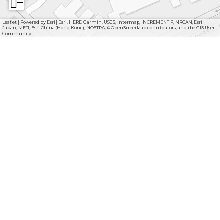
−
Leaflet
|
Powered by Esri | Esri, HERE, Garmin, USGS, Intermap, INCREMENT P, NRCAN, Esri
Japan, METI, Esri China (Hong Kong), NOSTRA, © OpenStreetMap contributors, and the GIS User
Community
Deel deze pagina
D
D
e
e
e
e
l
l
d
d
e
e
z
z
e
e
F
I
Y