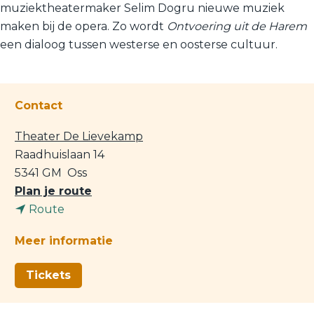
muziektheatermaker Selim Dogru nieuwe muziek
maken bij de opera. Zo wordt
Ontvoering uit de Harem
een dialoog tussen westerse en oosterse cultuur.
Contact
Theater De Lievekamp
Raadhuislaan 14
5341 GM
Oss
n
Plan je route
n
a
Route
a
a
Meer informatie
a
r
r
M
Tickets
M
o
o
z