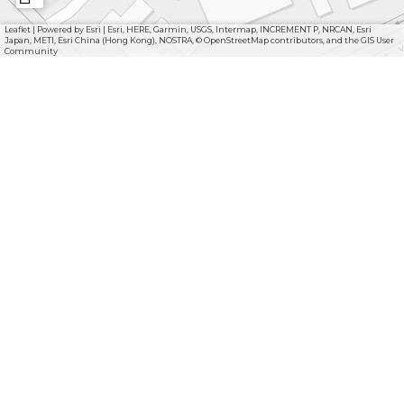
Leaflet
|
Powered by Esri | Esri, HERE, Garmin, USGS, Intermap, INCREMENT P, NRCAN, Esri
Japan, METI, Esri China (Hong Kong), NOSTRA, © OpenStreetMap contributors, and the GIS User
Community
F
I
Y
a
n
o
l
c
s
u
o
g
e
t
T
o
b
a
u
Een unieke plek in het Brabantse landschap. Met