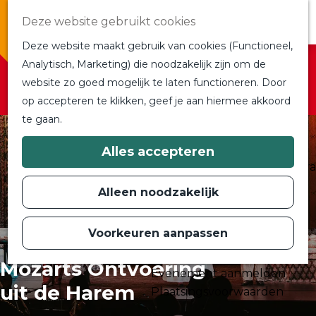
Overnachten
Deze website gebruikt cookies
In de buurt
Deze website maakt gebruik van cookies (Functioneel,
Bij ons om de hoek
Sorry, deze activiteit is niet meer beschikbaar.
Analytisch, Marketing) die noodzakelijk zijn om de
Alle blogs en vlogs
Bekijk het
actuele aanbod
voor de beschikbare
website zo goed mogelijk te laten functioneren. Door
G
Ontmoet de bloggers
opties.
op accepteren te klikken, geef je aan hiermee akkoord
a
Een blogger op bezoek?
te gaan.
n
a
a
Plan je bezoek
Alles accepteren
r
Toeristische Informatiecentra
d
Bereikbaarheid
e
Alleen noodzakelijk
h
Plan op de kaart
o
m
Voorkeuren aanpassen
Routes
e
p
Contact
Mozarts Ontvoering
a
Evenement aanmelden
g
uit de Harem
e
Plaatsingsvoorwaarden