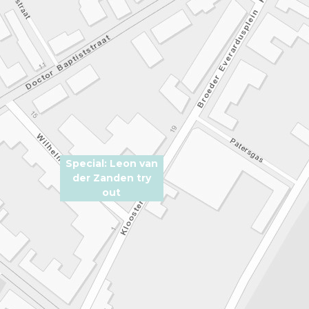
Special: Leon van
der Zanden try
out