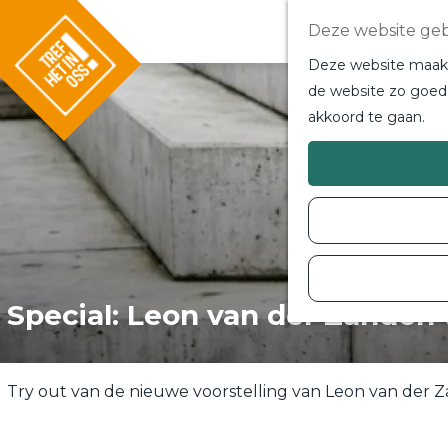
Deze website geb
Deze website maakt 
de website zo goed 
akkoord te gaan.
G
a
n
a
a
r
d
e
h
o
Special: Leon van der Zanden 
m
e
p
a
g
Try out van de nieuwe voorstelling van Leon van der 
e