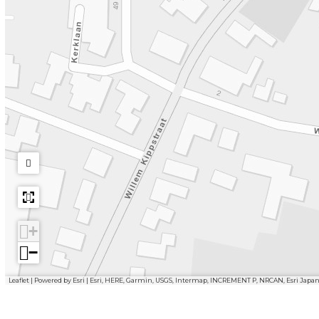
+
−
Leaflet
|
Powered by Esri | Esri, HERE, Garmin, USGS, Intermap, INCREMENT P, NRCAN, Esri Japa