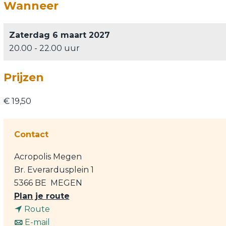
Wanneer
Zaterdag 6 maart 2027
20.00 - 22.00 uur
Prijzen
€ 19,50
Contact
Acropolis Megen
Br. Everardusplein 1
5366 BE
MEGEN
n
Plan je route
n
a
Route
a
n
a
E-mail