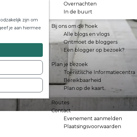
Overnachten
In de buurt
odzakelijk zijn om
Bij ons om de hoek
geef je aan hiermee
Alle blogs en vlogs
Ontmoet de bloggers
Een blogger op bezoek?
Plan je bezoek
Toeristische Informatiecentra
Bereikbaarheid
Plan op de kaart
Routes
Contact
Evenement aanmelden
Plaatsingsvoorwaarden