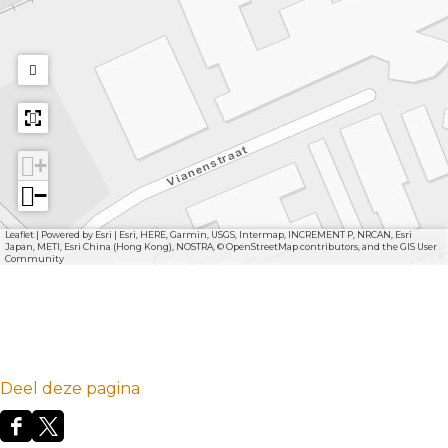
+
−
Leaflet
|
Powered by Esri | Esri, HERE, Garmin, USGS, Intermap, INCREMENT P, NRCAN, Esri
Japan, METI, Esri China (Hong Kong), NOSTRA, © OpenStreetMap contributors, and the GIS User
Community
Deel deze pagina
D
D