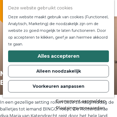
Overnachten
Deze website gebruikt cookies
In de buurt
Deze website maakt gebruik van cookies (Functioneel,
Bij ons om de hoek
Analytisch, Marketing) die noodzakelijk zijn om de
Alle blogs en vlogs
website zo goed mogelijk te laten functioneren. Door
G
Ontmoet de bloggers
op accepteren te klikken, geef je aan hiermee akkoord
a
Een blogger op bezoek?
te gaan.
n
a
a
Plan je bezoek
Alles accepteren
r
Toeristische Informatiecentra
d
Bereikbaarheid
e
Alleen noodzakelijk
Marja's spetterende
h
Plan op de kaart
o
Bingoshow
m
Voorkeuren aanpassen
Routes
e
p
Contact
a
Evenement aanmelden
g
In een gezellige setting rollen deze zondagmiddag de
e
Plaatsingsvoorwaarden
balletjes tot iemand BINGO! roept. De Rotterdamse
diva Marja van Katendrecht reist door het hele land