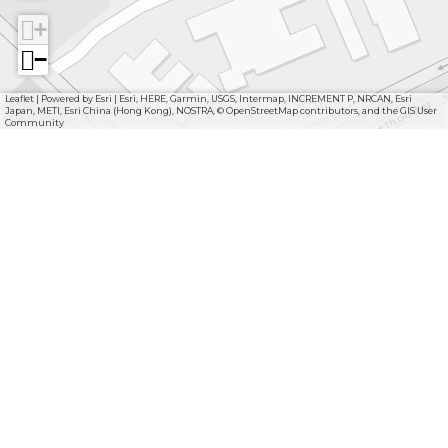
+
−
Leaflet
|
Powered by Esri | Esri, HERE, Garmin, USGS, Intermap, INCREMENT P, NRCAN, Esri
Japan, METI, Esri China (Hong Kong), NOSTRA, © OpenStreetMap contributors, and the GIS User
Community
Deel deze pagina
D
D
e
e
e
e
l
l
d
d
e
e