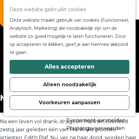
Overnachten
Deze website gebruikt cookies
In de buurt
Deze website maakt gebruik van cookies (Functioneel,
Bij ons om de hoek
Analytisch, Marketing) die noodzakelijk zijn om de
Alle blogs en vlogs
website zo goed mogelijk te laten functioneren. Door
G
Ontmoet de bloggers
op accepteren te klikken, geef je aan hiermee akkoord
a
Een blogger op bezoek?
te gaan.
n
a
a
Plan je bezoek
Alles accepteren
r
Toeristische Informatiecentra
d
Bereikbaarheid
e
Alleen noodzakelijk
h
Plan op de kaart
o
Musical Piaf
m
Voorkeuren aanpassen
Routes
e
p
Contact
a
Evenement aanmelden
g
Na een leven vol drank, drugs en mannen overleed
e
Plaatsingsvoorwaarden
zestig jaar geleden één van Frankrijks grootste
artiesten: Edith Piaf. Nu, ver na haar dood, worden haar