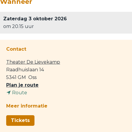
Wanneer
Zaterdag 3 oktober 2026
om 20.15 uur
Contact
Theater De Lievekamp
Raadhuislaan 14
5341 GM
Oss
n
Plan je route
n
a
Route
a
a
Meer informatie
a
r
r
M
Tickets
M
u
u
s