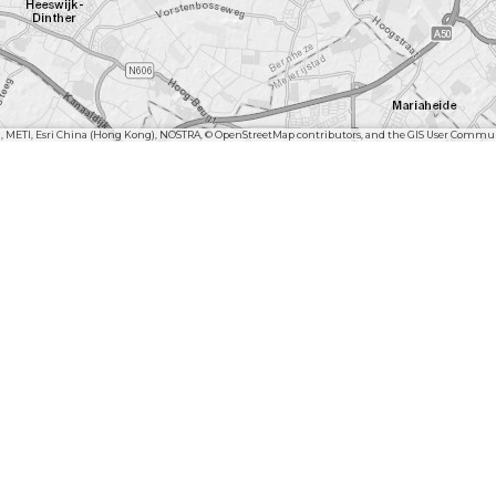
n, METI, Esri China (Hong Kong), NOSTRA, © OpenStreetMap contributors, and the GIS User Commu