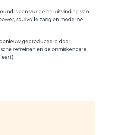
und is een vurige heruitvinding van
n-power, soulvolle zang en moderne
h, opnieuw geproduceerd door
epische refreinen en de onmiskenbare
eart).