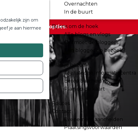
Overnachten
In de buurt
odzakelijk zijn om
Bij ons om de hoek
r de beschikbare opties.
geef je aan hiermee
Alle blogs en vlogs
Ontmoet de bloggers
Een blogger op bezoek?
Plan je bezoek
Toeristische Informatiecentra
Bereikbaarheid
Plan op de kaart
Routes
Contact
Evenement aanmelden
Plaatsingsvoorwaarden