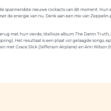
e spannendste nieuwe rockacts van dit moment. Hun so
kt met de energie van nu. Denk aan een mix van Zeppeli
terug met hun vierde, titelloze album The Damn Trut
ring). Het resultaat is een plaat vol gelaagde songs, 
en met Grace Slick (Jefferson Airplane) en Ann Wilson (H