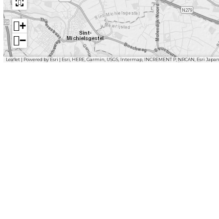
+
−
Leaflet
|
Powered by Esri | Esri, HERE, Garmin, USGS, Intermap, INCREMENT P, NRCAN, Esri Japa
l