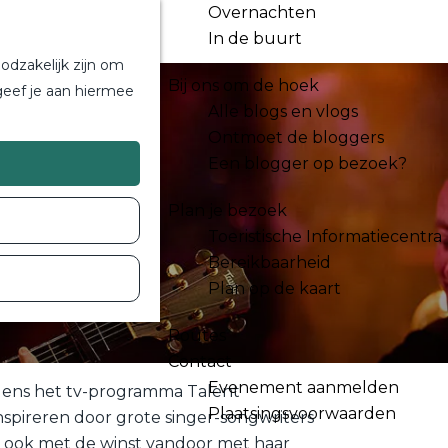
Overnachten
In de buurt
odzakelijk zijn om
Bij ons om de hoek
geef je aan hiermee
Alle blogs en vlogs
Ontmoet de bloggers
Een blogger op bezoek?
Plan je bezoek
Toeristische Informatiecentra
Bereikbaarheid
Plan op de kaart
Routes
Contact
Evenement aanmelden
ijdens het tv-programma Talent
Plaatsingsvoorwaarden
inspireren door grote singer-songwriters
dan ook met de winst vandoor met haar