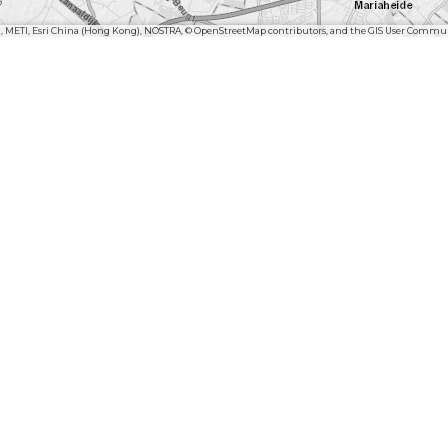
n, METI, Esri China (Hong Kong), NOSTRA, © OpenStreetMap contributors, and the GIS User Commu