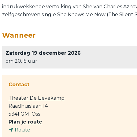
indrukwekkende vertolking van She van Charles Aznavo
zelfgeschreven single She Knows Me Now (The Silent 
Wanneer
Zaterdag 19 december 2026
om 20.15 uur
Contact
Theater De Lievekamp
Raadhuislaan 14
5341 GM
Oss
n
Plan je route
n
a
Route