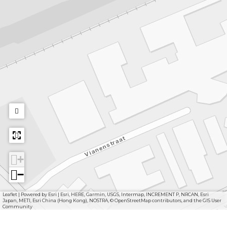
+
−
Leaflet
|
Powered by Esri | Esri, HERE, Garmin, USGS, Intermap, INCREMENT P, NRCAN, Esri
Japan, METI, Esri China (Hong Kong), NOSTRA, © OpenStreetMap contributors, and the GIS User
Community