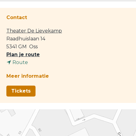
Contact
Theater De Lievekamp
Raadhuislaan 14
5341 GM
Oss
n
Plan je route
n
a
Route
a
a
Meer informatie
a
r
r
D
Tickets
D
e
e
K
K
l
l
e
e
i
i
n