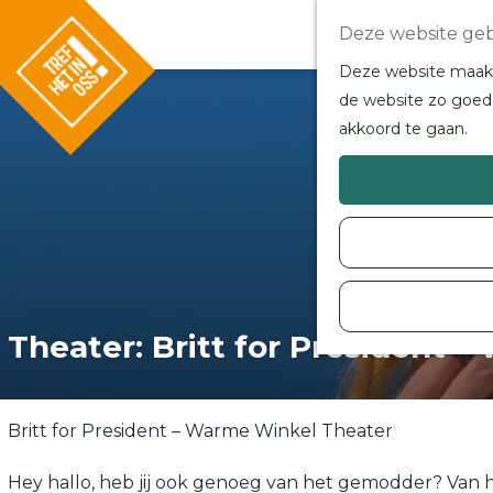
Deze website geb
Deze website maakt 
de website zo goed 
akkoord te gaan.
G
a
n
a
a
r
d
e
h
o
Theater: Britt for President 
m
e
p
a
g
Britt for President – Warme Winkel Theater
e
Hey hallo, heb jij ook genoeg van het gemodder? Van h