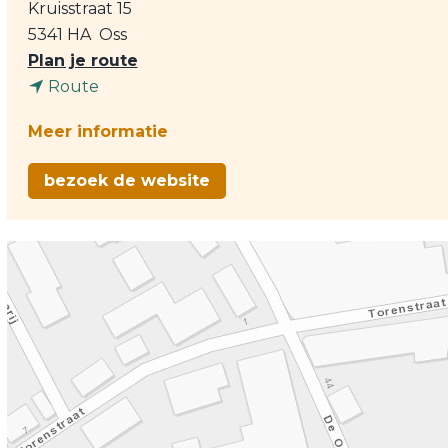
Kruisstraat 15
5341 HA
Oss
n
Plan je route
n
a
Route
a
a
Meer informatie
a
r
r
T
bezoek de website
T
h
h
e
e
a
a
t
t
e
e
r
r
:
:
B
B
r
r
i