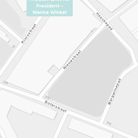
President –
Warme Winkel