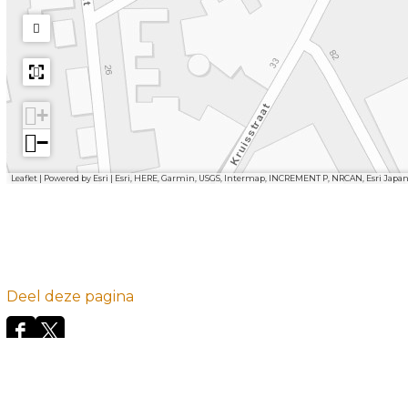
+
−
Leaflet
|
Powered by Esri | Esri, HERE, Garmin, USGS, Intermap, INCREMENT P, NRCAN, Esri Japa
Deel deze pagina
D
D
e
e
e
e