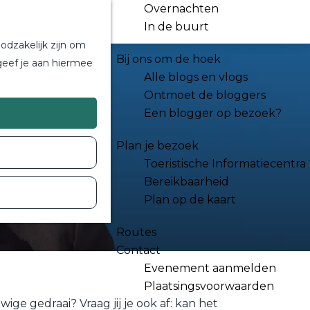
Overnachten
In de buurt
odzakelijk zijn om
Bij ons om de hoek
geef je aan hiermee
Alle blogs en vlogs
Ontmoet de bloggers
Een blogger op bezoek?
Plan je bezoek
Toeristische Informatiecentra
Bereikbaarheid
Plan op de kaart
Routes
Contact
Evenement aanmelden
Plaatsingsvoorwaarden
 gedraai? Vraag jij je ook af: kan het