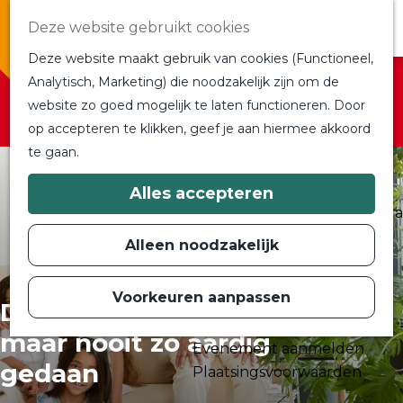
Overnachten
Deze website gebruikt cookies
In de buurt
Deze website maakt gebruik van cookies (Functioneel,
Bij ons om de hoek
Sorry, deze activiteit is niet meer beschikbaar.
Analytisch, Marketing) die noodzakelijk zijn om de
Alle blogs en vlogs
Bekijk het
actuele aanbod
voor de beschikbare
website zo goed mogelijk te laten functioneren. Door
G
Ontmoet de bloggers
opties.
op accepteren te klikken, geef je aan hiermee akkoord
a
Een blogger op bezoek?
te gaan.
n
a
a
Plan je bezoek
Alles accepteren
r
Toeristische Informatiecentra
d
Bereikbaarheid
e
Alleen noodzakelijk
h
Plan op de kaart
o
m
Voorkeuren aanpassen
Routes
e
Daniël Arends - Had ik
p
Contact
maar nooit zo aardig
a
Evenement aanmelden
g
gedaan
e
Plaatsingsvoorwaarden