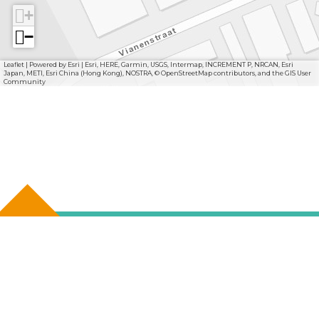
+
−
Leaflet
|
Powered by Esri | Esri, HERE, Garmin, USGS, Intermap, INCREMENT P, NRCAN, Esri
Japan, METI, Esri China (Hong Kong), NOSTRA, © OpenStreetMap contributors, and the GIS User
Community
F
I
Y
a
n
o
l
c
s
u