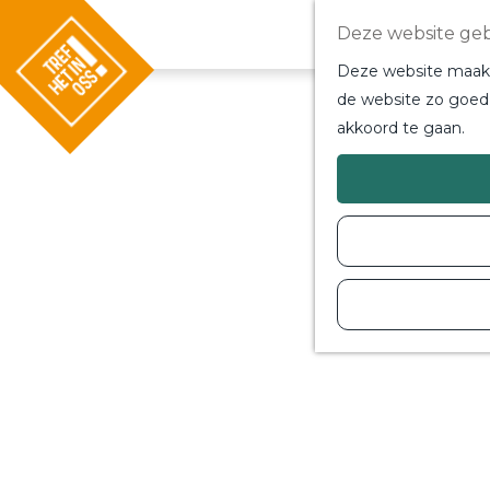
Deze website geb
Deze website maakt 
de website zo goed 
akkoord te gaan.
G
a
n
a
a
r
d
e
h
o
m
e
p
a
g
e