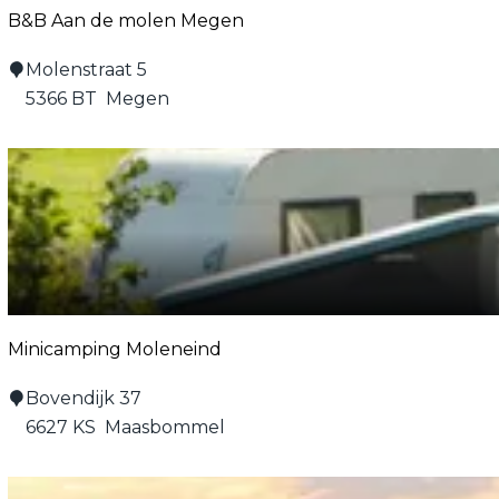
k
o
B&B Aan de molen Megen
l
l
o
B
Molenstraat 5
i
o
&
5366 BT
Megen
s
s
B
t
A
e
a
r
n
S
d
i
e
n
m
t
o
J
Minicamping Moleneind
l
o
e
M
Bovendijk 37
s
n
i
6627 KS
Maasbommel
e
M
n
p
e
i
h