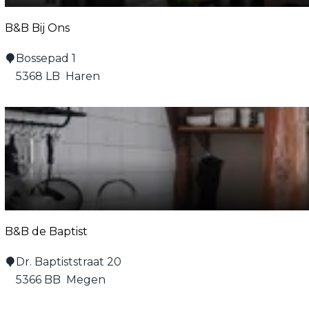
B&B Bij Ons
B
Bossepad 1
&
5368 LB
Haren
B
B
i
j
O
n
s
B&B de Baptist
B
Dr. Baptiststraat 20
&
5366 BB
Megen
B