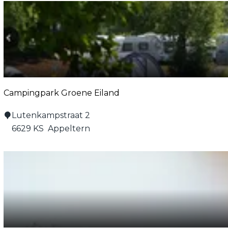
d
e
B
a
p
t
i
Campingpark Groene Eiland
s
t
C
Lutenkampstraat 2
a
6629 KS
Appeltern
m
p
i
n
g
p
a