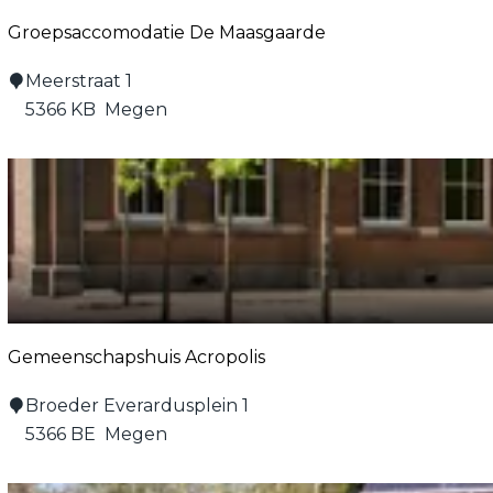
r
Groepsaccomodatie De Maasgaarde
k
G
G
Meerstraat 1
r
r
5366 KB
Megen
o
o
e
e
n
p
e
s
E
a
i
c
l
c
a
o
n
Gemeenschapshuis Acropolis
m
d
o
G
Broeder Everardusplein 1
d
e
5366 BE
Megen
a
m
t
e