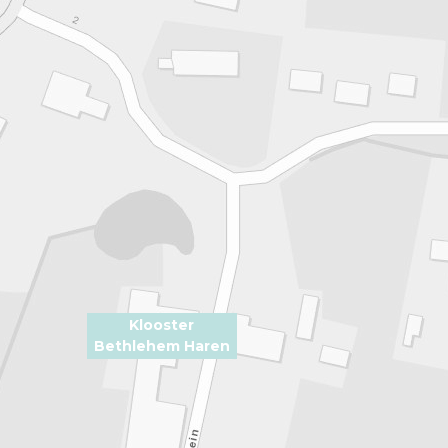
Klooster
Bethlehem Haren