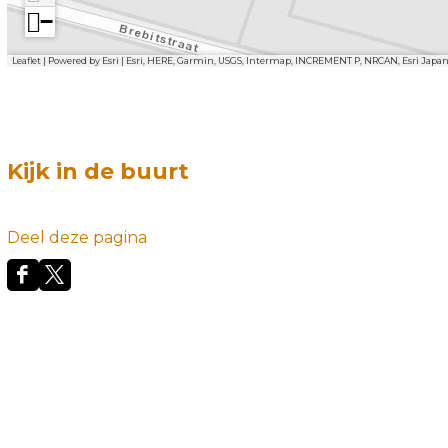
−
Leaflet
|
Powered by Esri | Esri, HERE, Garmin, USGS, Intermap, INCREMENT P, NRCAN, Esri Japa
Kijk in de buurt
Deel deze pagina
D
D
e
e
e
e
l
l
d
d
e
e
z
z