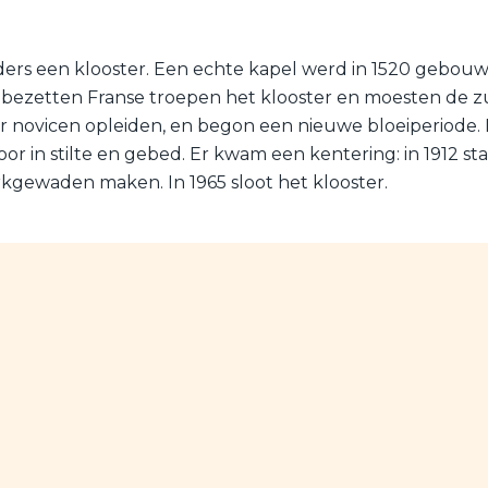
ders een klooster. Een echte kapel werd in 1520 gebouwd
4 bezetten Franse troepen het klooster en moesten de z
 novicen opleiden, en begon een nieuwe bloeiperiode. I
oor in stilte en gebed. Er kwam een kentering: in 1912 s
rkgewaden maken. In 1965 sloot het klooster.