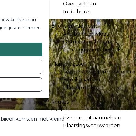
Overnachten
In de buurt
odzakelijk zijn om
Bij ons om de hoek
geef je aan hiermee
Alle blogs en vlogs
Ontmoet de bloggers
Een blogger op bezoek?
Plan je bezoek
Toeristische Informatiecentra
Bereikbaarheid
Plan op de kaart
Routes
Contact
Evenement aanmelden
r bijeenkomsten met kleine
Plaatsingsvoorwaarden