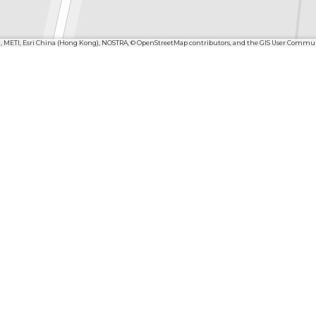
n, METI, Esri China (Hong Kong), NOSTRA, © OpenStreetMap contributors, and the GIS User Commu