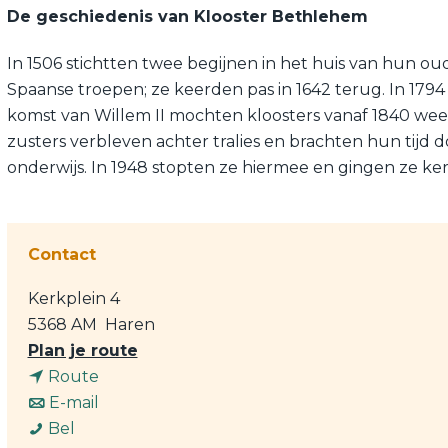
De geschiedenis van Klooster Bethlehem
In 1506 stichtten twee begijnen in het huis van hun ou
Spaanse troepen; ze keerden pas in 1642 terug. In 179
komst van Willem II mochten kloosters vanaf 1840 weer
zusters verbleven achter tralies en brachten hun tijd d
onderwijs. In 1948 stopten ze hiermee en gingen ze ke
Contact
Kerkplein 4
5368 AM
Haren
n
Plan je route
n
a
Route
a
n
a
E-mail
K
a
a
r
Bel